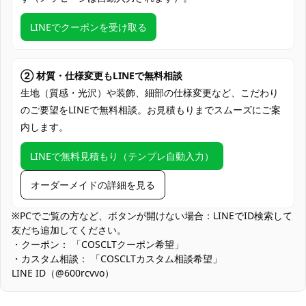
クレジットカード（VISA、Master、JCB、
支払い方法
Discover、AMERICAN EXPRESS）、
LINEでクーポンを受け取る
PayPal、銀行振込
コミケ・大型同人イベント、アニメ／ゲー
ム系コスプレイベント、スタジオ撮影・ロ
② 材質・仕様変更もLINEで無料相談
使用場所
ケ撮、ハロウィン仮装、テーマカフェ・コ
生地（質感・光沢）や装飾、細部の仕様変更など、こだわり
スプレバー、学園祭・文化祭ステージ、配
のご要望をLINEで無料相談。お見積もりまでスムーズにご案
信・動画収録、ポートレート撮影会
内します。
コスプレ愛好家、アニメや漫画、ゲームフ
コスプレ対象
LINEで無料見積もり（テンプレ自動入力）
ァン、出演者
他の衣類と同じく、清潔に乾燥を保ち、鋭
オーダーメイドの詳細を見る
収納方法
い物によっての破れを避けてください。
※PCでご覧の方など、ボタンが開けない場合：LINEでID検索して
商品状態
新品未使用
友だち追加してください。
・クーポン： 「COSCLTクーポン希望」
刺繍・装飾パーツは質感重視で繊細に仕上げています。洗濯は手
・カスタム相談： 「COSCLTカスタム相談希望」
洗い推奨、乾燥機は避け、当て布をして低温アイロンで整えてく
LINE ID（@600rcvvo）
ださい。