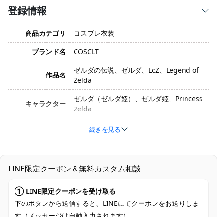
登録情報
商品カテゴリ
コスプレ衣装
ブランド名
COSCLT
ゼルダの伝説、ゼルダ、LoZ、Legend of
作品名
Zelda
ゼルダ（ゼルダ姫）、ゼルダ姫、Princess
キャラクター
Zelda
サイズ
XS、S、M、L、XL
続きを見る
素材
コスプレ専用生地
セット内容
ズボン、トップス、ベルト、手袋
LINE限定クーポン＆無料カスタム相談
加工に7～15営業日、配送に5～7営業日
① LINE限定クーポンを受け取る
発送予定
（※土日祝除く）、合計で12～22営業日程
度でお届け
下のボタンから送信すると、LINEにてクーポンをお送りしま
す（メッセージは自動入力されます）。