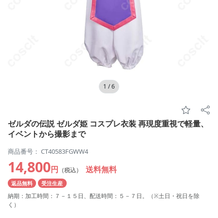
1
/
6
ゼルダの伝説 ゼルダ姫 コスプレ衣装 再現度重視で軽量、
イベントから撮影まで
商品番号： CT40583FGWW4
14,800
円
送料無料
（税込）
返品無料
受注生産
納期：加工時間：７－１５日、配送時間：５－７日。（※土日・祝日を除
く）