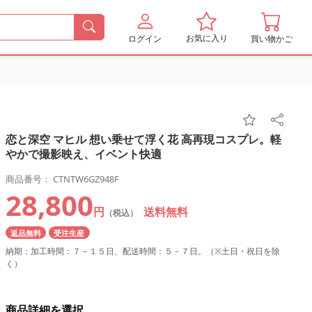
お気に入り
ログイン
買い物かご
恋と深空 マヒル 想い乗せて浮く花 高再現コスプレ。軽
やかで撮影映え、イベント快適
商品番号： CTNTW6GZ948F
28,800
円
送料無料
（税込）
返品無料
受注生産
納期：加工時間：７－１５日、配送時間：５－７日。（※土日・祝日を除
く）
商品詳細を選択