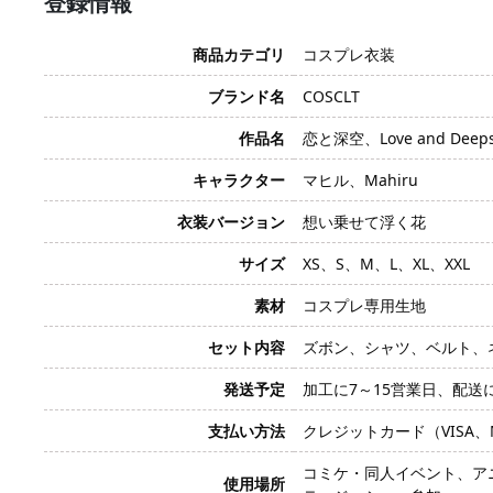
登録情報
商品カテゴリ
コスプレ衣装
ブランド名
COSCLT
作品名
恋と深空、Love and Deeps
キャラクター
マヒル、Mahiru
衣装バージョン
想い乗せて浮く花
サイズ
XS、S、M、L、XL、XXL
素材
コスプレ専用生地
セット内容
ズボン、シャツ、ベルト、
発送予定
加工に7～15営業日、配送
支払い方法
クレジットカード（VISA、Mas
コミケ・同人イベント、ア
使用場所