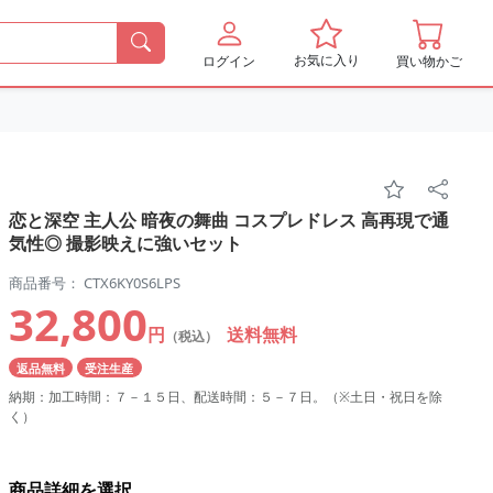
お気に入り
ログイン
買い物かご
恋と深空 主人公 暗夜の舞曲 コスプレドレス 高再現で通
気性◎ 撮影映えに強いセット
商品番号： CTX6KY0S6LPS
32,800
円
送料無料
（税込）
返品無料
受注生産
納期：加工時間：７－１５日、配送時間：５－７日。（※土日・祝日を除
く）
商品詳細を選択