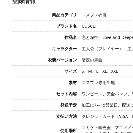
登録情報
商品カテゴリ
コスプレ衣装
ブランド名
COSCLT
作品名
恋と深空、Love and Deeps
キャラクター
主人公（プレイヤー）、主
衣装バージョン
暗夜の舞曲
サイズ
S、M、L、XL、XXL
素材
コスプレ専用生地
セット内容
ワンピース、安全パンツ、
発送予定
加工に7～15営業日、配送
支払い方法
クレジットカード（VISA、Mas
コミケ・即売会、アニメ／
使用場所