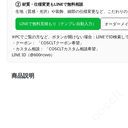
② 材質・仕様変更もLINEで無料相談
生地（質感・光沢）や装飾、細部の仕様変更など、こだわりの
LINEで無料見積もり（テンプレ自動入力）
オーダーメ
※PCでご覧の方など、ボタンが開けない場合：LINEでID検索
・クーポン： 「COSCLTクーポン希望」
・カスタム相談： 「COSCLTカスタム相談希望」
LINE ID（@600rcvvo）
商品説明