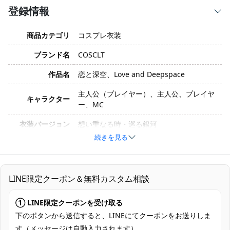
登録情報
商品カテゴリ
コスプレ衣装
ブランド名
COSCLT
作品名
恋と深空、Love and Deepspace
主人公（プレイヤー）、主人公、プレイヤ
キャラクター
ー、MC
衣装バージョン
想い重なる時・巡る銀河
続きを見る
サイズ
XS、 S、 M、 L、 XL、 XXL
素材
コスプレ専用生地
LINE限定クーポン＆無料カスタム相談
ワンピース、腰飾り、胸飾り、透明ストラ
セット内容
ップ、ネックレス
① LINE限定クーポンを受け取る
加工時間：7～15営業日、配送時間：5～7
下のボタンから送信すると、LINEにてクーポンをお送りしま
発送予定
営業日（土・日・祝日を除く）
す（メッセージは自動入力されます）。