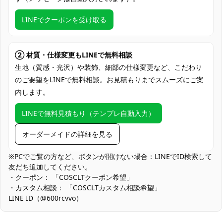
クレジットカード（VISA、Master、JCB、
LINEでクーポンを受け取る
支払い方法
discover、AMERICAN EXPRESS）、
PayPal、銀行振込
コミケ・即売会、アコスタなど屋外コスイ
② 材質・仕様変更もLINEで無料相談
ベ、スタジオ撮影会、ロケ撮影（夜景・星
生地（質感・光沢）や装飾、細部の仕様変更など、こだわり
使用場所
空）、ハロウィン仮装、テーマパーティ
のご要望をLINEで無料相談。お見積もりまでスムーズにご案
ー、SNS投稿・配信、コスプレステージ・
内します。
ショー
コスプレ愛好家、アニメや漫画、ゲームフ
LINEで無料見積もり（テンプレ自動入力）
コスプレ対象
ァン、出演者
オーダーメイドの詳細を見る
他の衣類と同じく、清潔に乾燥を保ち、鋭
収納方法
い物によっての破れを避けてください。
※PCでご覧の方など、ボタンが開けない場合：LINEでID検索して
友だち追加してください。
商品状態
新品未使用
・クーポン： 「COSCLTクーポン希望」
・カスタム相談： 「COSCLTカスタム相談希望」
手洗いを推奨、日陰で乾燥、アイロンは低
お手入れ方法
LINE ID（@600rcvvo）
温でかける
薄手生地の特性：通気性と軽さを優先したため、強い逆光下では