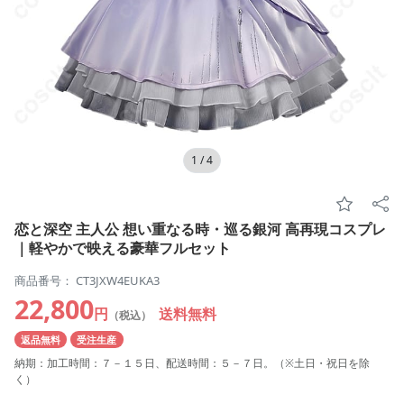
1
/
4
恋と深空 主人公 想い重なる時・巡る銀河 高再現コスプレ
｜軽やかで映える豪華フルセット
商品番号： CT3JXW4EUKA3
22,800
円
送料無料
（税込）
返品無料
受注生産
納期：加工時間：７－１５日、配送時間：５－７日。（※土日・祝日を除
く）