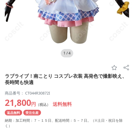
1
/
4
ラブライブ！南ことり コスプレ衣装 高発色で撮影映え、
長時間も快適
商品番号： CT044R30872I
21,800
円
送料無料
（税込）
返品無料
受注生産
納期：加工時間：７－１５日、配送時間：５－７日。（※土日・祝日を除
く）