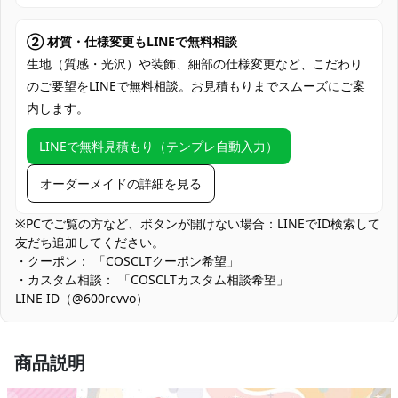
アニメ・コスプレイベント、コミケ・同人
即売会、スタジオ撮影会、学園祭・文化祭
② 材質・仕様変更もLINEで無料相談
使用場所
ステージ、ハロウィン仮装、TikTok・配信
生地（質感・光沢）や装飾、細部の仕様変更など、こだわり
撮影、オフ会・交流会
のご要望をLINEで無料相談。お見積もりまでスムーズにご案
内します。
コスプレ愛好家、アニメや漫画、ゲームフ
コスプレ対象
ァン、出演者
LINEで無料見積もり（テンプレ自動入力）
他の衣類と同じく、清潔に乾燥を保ち、鋭
収納方法
い物によっての破れを避けてください。
オーダーメイドの詳細を見る
商品状態
新品未使用
※PCでご覧の方など、ボタンが開けない場合：LINEでID検索して
友だち追加してください。
スカートのボリューム感を保つ設計のため、長時間の圧縮保管で
・クーポン： 「COSCLTクーポン希望」
シワが発生しやすくなります。保管はハンガー推奨、気になる場
・カスタム相談： 「COSCLTカスタム相談希望」
合は当て布をして低温で軽くアイロンをかけてください。
LINE ID（@600rcvvo）
商品説明