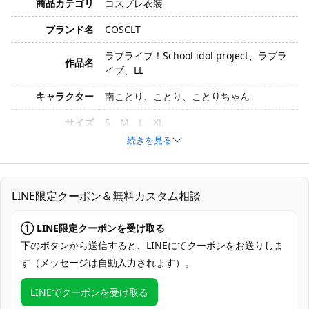
商品カテゴリ
コスプレ衣装
ブランド名
COSCLT
ラブライブ！School idol project、ラブラ
作品名
イブ、LL
キャラクター
南ことり、ことり、ことりちゃん
サイズ
S、M、L、XL
続きを見る
素材
コスプレ専用生地
トップス、スカート、髪飾り、手首飾り、
セット内容
太もも飾り、足首飾り
LINE限定クーポン＆無料カスタム相談
加工に7～15営業日、配送に5～7営業日
① LINE限定クーポンを受け取る
発送予定
（※土日祝除く）、合計で12～22営業日程
度でお届け
下のボタンから送信すると、LINEにてクーポンをお送りしま
す（メッセージは自動入力されます）。
クレジットカード（VISA、Master、JCB、
支払い方法
Discover、AMERICAN EXPRESS）、
LINEでクーポンを受け取る
PayPal、銀行振込