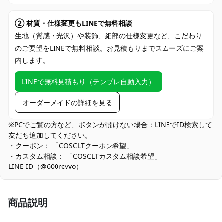
クレジットカード（VISA、Master、JCB、
支払い方法
Discover、AMERICAN EXPRESS）、
② 材質・仕様変更もLINEで無料相談
PayPal、銀行振込
生地（質感・光沢）や装飾、細部の仕様変更など、こだわり
のご要望をLINEで無料相談。お見積もりまでスムーズにご案
コミックマーケット（コミケ）、アニメ・
内します。
コスプレイベント、スタジオ撮影会、ロケ
使用場所
ーション撮影、ハロウィン仮装、痛バ・合
LINEで無料見積もり（テンプレ自動入力）
わせ撮影、ライブ応援・現地参戦コーデ、
同人・交流会、動画配信・TikTok撮影
オーダーメイドの詳細を見る
コスプレ愛好家、アニメや漫画、ゲームフ
コスプレ対象
ァン、出演者
※PCでご覧の方など、ボタンが開けない場合：LINEでID検索して
友だち追加してください。
他の衣類と同じく、清潔に乾燥を保ち、鋭
・クーポン： 「COSCLTクーポン希望」
収納方法
い物によっての破れを避けてください。
・カスタム相談： 「COSCLTカスタム相談希望」
LINE ID（@600rcvvo）
商品状態
新品未使用
動きやすさとの両立：立体感あるシルエットを保つため、フィッ
ト感を重視しています。ダンス等で大きく動く場合は、事前にポ
商品説明
ージングテストを行い、固定位置を確認することをおすすめしま
す。