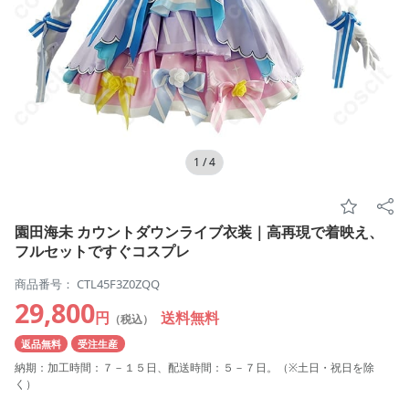
1
/
4
園田海未 カウントダウンライブ衣装｜高再現で着映え、
フルセットですぐコスプレ
商品番号： CTL45F3Z0ZQQ
29,800
円
送料無料
（税込）
返品無料
受注生産
納期：加工時間：７－１５日、配送時間：５－７日。（※土日・祝日を除
く）