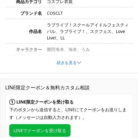
商品カテゴリ
コスプレ衣装
ブランド名
COSCLT
ラブライブ！スクールアイドルフェスティ
作品名
バル、ラブライブ！、スクフェス、Love
Live!、LL
キャラクター
園田海未、海未、うみ
カウントダウンライブ編「スタートはステ
続きを見る
衣装バージョン
ージで」
サイズ
S、M、L、XL
LINE限定クーポン＆無料カスタム相談
素材
コスプレ専用生地
① LINE限定クーポンを受け取る
ワンピース、王冠、腰飾り、手袋、髪飾
セット内容
り、靴下、足首飾り
下のボタンから送信すると、LINEにてクーポンをお送りしま
す（メッセージは自動入力されます）。
加工に7～15営業日、配送に5～7営業日
発送予定
（※土日祝除く）、合計で12～22営業日程
LINEでクーポンを受け取る
度でお届け