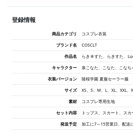
登録情報
商品カテゴリ
コスプレ衣装
ブランド名
COSCLT
作品名
らき☆すた、らきすた、Lucky
キャラクター
泉こなた、こなた、こなち
衣装バージョン
陵桜学園 夏服セーラー服
サイズ
XS、S、M、L、XL、XXL、X
素材
コスプレ専用生地
セット内容
トップス、スカート、スカ
発送予定
加工に7～15営業日、配送