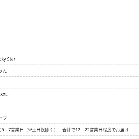
 Star
ゃん
XXL
ーフ
に5～7営業日（※土日祝除く）、合計で12～22営業日程度でお届け