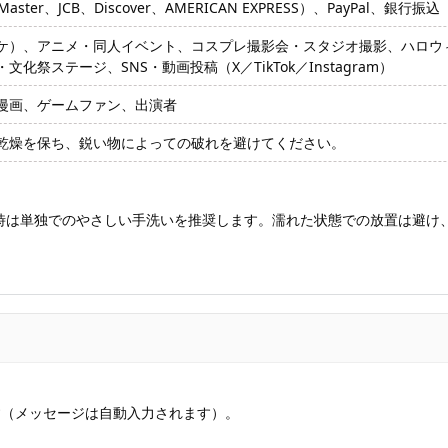
ter、JCB、Discover、AMERICAN EXPRESS）、PayPal、銀行振込
ケ）、アニメ・同人イベント、コスプレ撮影会・スタジオ撮影、ハロウ
化祭ステージ、SNS・動画投稿（X／TikTok／Instagram）
漫画、ゲームファン、出演者
乾燥を保ち、鋭い物によっての破れを避けてください。
時は単独でのやさしい手洗いを推奨します。濡れた状態での放置は避け
す（メッセージは自動入力されます）。