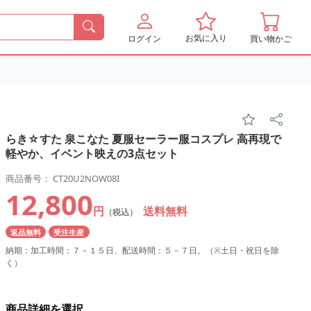
お気に入り
ログイン
買い物かご
らき☆すた 泉こなた 夏服セーラー服コスプレ 高再現で
軽やか、イベント映えの3点セット
商品番号： CT20U2NOW08I
12,800
円
送料無料
（税込）
返品無料
受注生産
納期：加工時間：７－１５日、配送時間：５－７日。（※土日・祝日を除
く）
商品詳細を選択