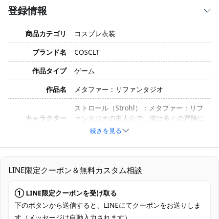
登録情報
商品カテゴリ
コスプレ衣装
ブランド名
COSCLT
作品タイプ
ゲーム
作品名
メタファー：リファンタジオ
ストロール（Strohl）：メタファー：リフ
キャラクター
ァンタジオの主人公で、彼は多くの冒険に
挑戦する勇敢なキャラクターです。
続きを見る
XS, S, M, L, XL（定サイズのみ、オーダー
サイズ
メイド不可）
LINE限定クーポン＆無料カスタム相談
コットン、ポリエステル、合成皮革（製造
素材
のバッチや工芸のアップグレードにより素
① LINE限定クーポンを受け取る
材が変更される場合があります）
下のボタンから送信すると、LINEにてクーポンをお送りしま
コート、シャツ、ズボン、スカーフ、ベル
す（メッセージは自動入力されます）。