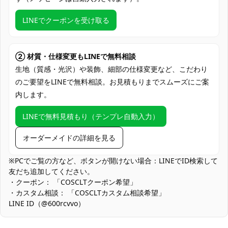
セット内容
ト（製造のバッチや工芸のアップグレード
により内容が変更される場合があります）
LINEでクーポンを受け取る
加工に7～15営業日、配送に5～7営業日
発送予定
（※土日祝除く）
② 材質・仕様変更もLINEで無料相談
クレジットカード（VISA、Master、JCB、
生地（質感・光沢）や装飾、細部の仕様変更など、こだわり
支払い方法
discover、AMERICAN EXPRESS）、
のご要望をLINEで無料相談。お見積もりまでスムーズにご案
PayPal、銀行振込
内します。
コスプレイベント、コミックマーケット、
LINEで無料見積もり（テンプレ自動入力）
使用場所
アニメフェスティバル、撮影、テーマパー
ティ、舞台公演
オーダーメイドの詳細を見る
衣装用の衣装袋、通気性のある収納ボック
収納方法
ス、吊るし収納
※PCでご覧の方など、ボタンが開けない場合：LINEでID検索して
友だち追加してください。
アニメファン、ゲームファン、コスプレイ
・クーポン： 「COSCLTクーポン希望」
ヤー、イベント参加者、撮影愛好者、コミ
・カスタム相談： 「COSCLTカスタム相談希望」
コスプレ対象
ックマーケット参加者、アニメフェスティ
LINE ID（@600rcvvo）
バル参加者、演劇ファン、キャラクターコ
スプレ好き