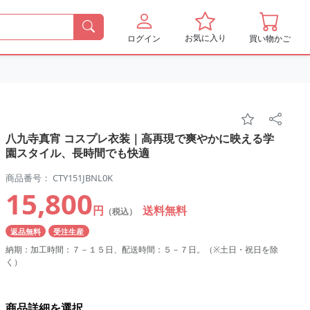
お気に入り
ログイン
買い物かご
八九寺真宵 コスプレ衣装｜高再現で爽やかに映える学
園スタイル、長時間でも快適
商品番号： CTY151JBNL0K
15,800
円
送料無料
（税込）
返品無料
受注生産
納期：加工時間：７－１５日、配送時間：５－７日。（※土日・祝日を除
く）
商品詳細を選択