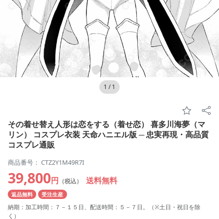
1
/
1
その着せ替え人形は恋をする（着せ恋） 喜多川海夢（マ
リン） コスプレ衣装 天命ハニエル版 ─ 忠実再現・高品質
コスプレ通販
商品番号： CTZ2Y1M49R7I
39,800
円
送料無料
（税込）
返品無料
受注生産
納期：加工時間：７－１５日、配送時間：５－７日。（※土日・祝日を除
く）