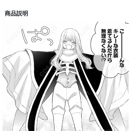
商品状態
新品未使用
手洗い推奨（30℃以下）、漂白剤不可、低
商品説明
お手入れ方法
温アイロン裏当て布、陰干し、ドライクリ
ーニング可