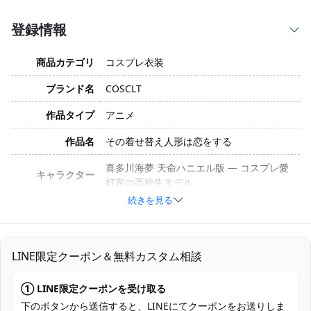
登録情報
商品カテゴリ
コスプレ衣装
ブランド名
COSCLT
作品タイプ
アニメ
作品名
その着せ替え人形は恋をする
喜多川海夢 天命ハニエル版 — コスプレ愛
キャラクター
好家の高校生モデル
続きを見る
S・M・L・XL・XXL・XXXL（オーダメイド
サイズ
不可）
コットン、ポリエステル、合成皮革、サテ
LINE限定クーポン＆無料カスタム相談
素材
ン、チュールなど※生産ロットや改良によ
り変更の場合あり
① LINE限定クーポンを受け取る
コート、コルセット、肋骨、パンツ、手袋
下のボタンから送信すると、LINEにてクーポンをお送りしま