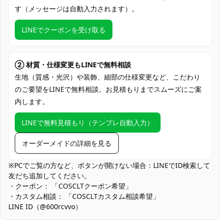
セット内容
※ロットや改良により構成が異なる場合あ
す（メッセージは自動入力されます）。
り
LINEでクーポンを受け取る
加工に7～15営業日、配送に5～7営業日
発送予定
（※土日祝除く）
クレジットカード（VISA、Master、JCB、
② 材質・仕様変更もLINEで無料相談
支払い方法
discover、AMERICAN EXPRESS）、
生地（質感・光沢）や装飾、細部の仕様変更など、こだわり
PayPal、銀行振込
のご要望をLINEで無料相談。お見積もりまでスムーズにご案
内します。
コミケ、acosta!、撮影会、ゲームイベン
使用場所
ト、ハロウィンパーティー、SNS投稿、学
LINEで無料見積もり（テンプレ自動入力）
園祭
ハンガー掛け保管、通気性衣装袋使用、乾
オーダーメイドの詳細を見る
収納方法
燥剤同封、直射日光を避けクローゼット保
管、折り畳み厳禁
※PCでご覧の方など、ボタンが開けない場合：LINEでID検索して
友だち追加してください。
女性レイヤー、着せ恋ファン、SNSインフ
・クーポン： 「COSCLTクーポン希望」
コスプレ対象
ルエンサー、イベント参加者、撮影スタジ
・カスタム相談： 「COSCLTカスタム相談希望」
オ利用者、コスプレ初心者
LINE ID（@600rcvvo）