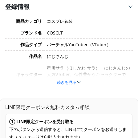
登録情報
商品カテゴリ
コスプレ衣装
ブランド名
COSCLT
作品タイプ
バーチャルYouTuber（VTuber）
作品名
にじさんじ
星川サラ（ほしかわ サラ）：にじさんじの
キャラクター
人気VTuber。個性豊かなキャラクターで、
ファンに愛されている。
続きを見る
サイズ
S, M, L, XL, XXL
ポリエステル、コットン、合成皮革、天竺
LINE限定クーポン＆無料カスタム相談
素材
布（生産ロットや工法によって若干の変更
がある場合があります）。
① LINE限定クーポンを受け取る
トップス、スカート、手袋、カチューシ
下のボタンから送信すると、LINEにてクーポンをお送りしま
ャ、背部蝶結び、ヘアピン（製造ロットや
す（メッセージは自動入力されます）。