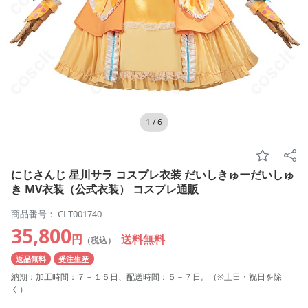
1
/
6
にじさんじ 星川サラ コスプレ衣装 だいしきゅーだいしゅ
き MV衣装（公式衣装） コスプレ通販
商品番号： CLT001740
35,800
円
送料無料
（税込）
返品無料
受注生産
納期：加工時間：７－１５日、配送時間：５－７日。（※土日・祝日を除
く）