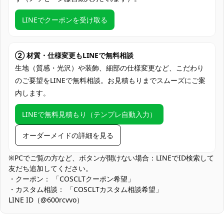
セット内容
工法によって内容が変更される場合があり
ます）。
LINEでクーポンを受け取る
加工に7～15営業日、配送に5～7営業日
発送予定
（※土日祝除く）
② 材質・仕様変更もLINEで無料相談
クレジットカード（VISA、Master、JCB、
生地（質感・光沢）や装飾、細部の仕様変更など、こだわり
支払い方法
discover、AMERICAN EXPRESS）、
のご要望をLINEで無料相談。お見積もりまでスムーズにご案
PayPal、銀行振込
内します。
コスプレイベント、コミケ、アニメフェス
LINEで無料見積もり（テンプレ自動入力）
使用場所
ティバル、舞台、撮影、テーマパーティ
ー、仮装大会
オーダーメイドの詳細を見る
ハンガーに掛ける、折りたたんで収納、衣
収納方法
装ケースに保管
※PCでご覧の方など、ボタンが開けない場合：LINEでID検索して
友だち追加してください。
にじさんじファン、星川サラファン、バー
・クーポン： 「COSCLTクーポン希望」
コスプレ対象
チャルYouTuberファン、コスプレ初心
・カスタム相談： 「COSCLTカスタム相談希望」
者、コスプレイベント参加者
LINE ID（@600rcvvo）
商品状態
新品未使用