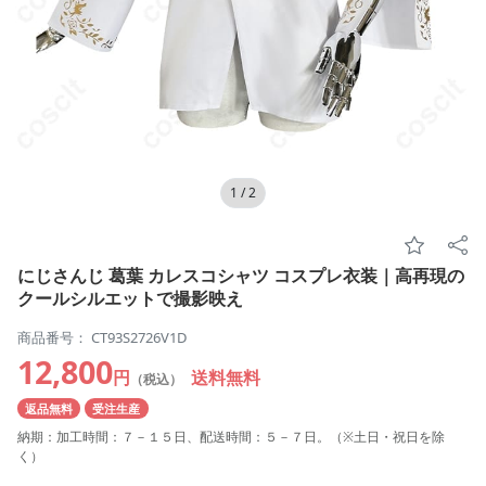
1
/
2
にじさんじ 葛葉 カレスコシャツ コスプレ衣装｜高再現の
クールシルエットで撮影映え
商品番号： CT93S2726V1D
12,800
円
送料無料
（税込）
返品無料
受注生産
納期：加工時間：７－１５日、配送時間：５－７日。（※土日・祝日を除
く）