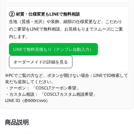
PayPal、銀行振込
コミックマーケット（コミケ）、アニメ・
② 材質・仕様変更もLINEで無料相談
ゲーム系同人イベント、コスプレ撮影会・
生地（質感・光沢）や装飾、細部の仕様変更など、こだわり
スタジオ撮影、ハロウィン仮装・街歩きコ
のご要望をLINEで無料相談。お見積もりまでスムーズにご案
使用場所
ス、学園祭・文化祭のステージ企画、ライ
内します。
ブ・配信観覧の推し活コーデ、SNS用ポー
トレート・動画制作、コラボカフェ来店コ
LINEで無料見積もり（テンプレ自動入力）
ーデ
コスプレ愛好家、アニメや漫画、ゲームフ
オーダーメイドの詳細を見る
コスプレ対象
ァン、出演者
※PCでご覧の方など、ボタンが開けない場合：LINEでID検索して
他の衣類と同じく、清潔に乾燥を保ち、鋭
友だち追加してください。
収納方法
い物によっての破れを避けてください。
・クーポン： 「COSCLTクーポン希望」
・カスタム相談： 「COSCLTカスタム相談希望」
商品状態
新品未使用
LINE ID（@600rcvvo）
濃色・切替部の色移り対策：濃色部分は洗濯時の色移りに注意が
必要です。単独でのやさしい手洗いまたはネット使用の弱洗い、
陰干しを推奨します。
商品説明