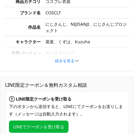
商品カテゴリ
コスプレ衣装
ブランド名
COSCLT
にじさんじ、NIJISANJI、にじさんじプロジ
作品名
ェクト
キャラクター
葛葉、くずは、Kuzuha
衣装バージョン
カレスコシャツ
続きを見る
サイズ
S、M、L、XL
素材
コスプレ専用生地
LINE限定クーポン＆無料カスタム相談
セット内容
シャツ
加工に7～15営業日、配送に5～7営業日
① LINE限定クーポンを受け取る
発送予定
（※土日祝除く）、合計で12～22営業日程
下のボタンから送信すると、LINEにてクーポンをお送りしま
度でお届け
す（メッセージは自動入力されます）。
クレジットカード（VISA、Master、JCB、
LINEでクーポンを受け取る
支払い方法
Discover、AMERICAN EXPRESS）、