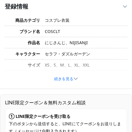
登録情報
商品カテゴリ
コスプレ衣装
ブランド名
COSCLT
作品名
にじさんじ、NIJISANJI
キャラクター
セラフ・ダズルガーデン
サイズ
XS、S、M、L、XL、XXL
素材
コスプレ専用生地
続きを見る
帽子、トップス、ベスト、ズボン、翼、ベ
セット内容
ルト、飾り物
LINE限定クーポン＆無料カスタム相談
加工に7～15営業日、配送に5～7営業日
発送予定
（※土日祝除く）、合計で12～22営業日程
① LINE限定クーポンを受け取る
度でお届け
下のボタンから送信すると、LINEにてクーポンをお送りしま
クレジットカード（VISA、Master、JCB、
す（メッセージは自動入力されます）。