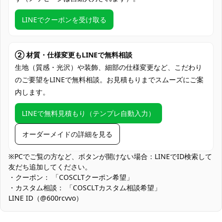
支払い方法
Discover、AMERICAN EXPRESS）、
PayPal、銀行振込
LINEでクーポンを受け取る
コミケ・大型即売会、コスプレ撮影会、ス
タジオ撮影、にじさんじ関連イベント、ラ
使用場所
イブビューイング、ハロウィン仮装、併せ
② 材質・仕様変更もLINEで無料相談
撮影、SNS・ショート動画配信
生地（質感・光沢）や装飾、細部の仕様変更など、こだわり
のご要望をLINEで無料相談。お見積もりまでスムーズにご案
コスプレ愛好家、アニメや漫画、ゲームフ
コスプレ対象
内します。
ァン、出演者
他の衣類と同じく、清潔に乾燥を保ち、鋭
LINEで無料見積もり（テンプレ自動入力）
収納方法
い物によっての破れを避けてください。
オーダーメイドの詳細を見る
商品状態
新品未使用
※PCでご覧の方など、ボタンが開けない場合：LINEでID検索して
翼パーツは視覚的インパクトを優先したボリューム感のある設計
友だち追加してください。
です。混雑会場では他者との距離に配慮し、装着・移動時はスペ
・クーポン： 「COSCLTクーポン希望」
ースの広い場所で着脱することを推奨します。
・カスタム相談： 「COSCLTカスタム相談希望」
LINE ID（@600rcvvo）