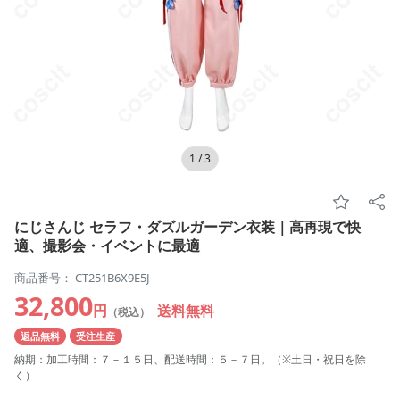
1
/
3
にじさんじ セラフ・ダズルガーデン衣装｜高再現で快
適、撮影会・イベントに最適
商品番号： CT251B6X9E5J
32,800
円
送料無料
（税込）
返品無料
受注生産
納期：加工時間：７－１５日、配送時間：５－７日。（※土日・祝日を除
く）