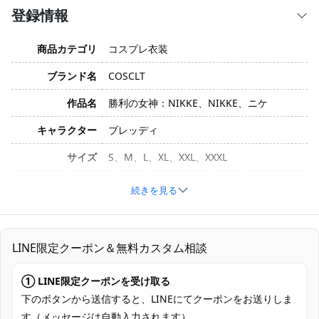
登録情報
商品カテゴリ
コスプレ衣装
ブランド名
COSCLT
作品名
勝利の女神：NIKKE、NIKKE、ニケ
キャラクター
ブレッディ
サイズ
S、M、L、XL、XXL、XXXL
素材
コスプレ専用生地
続きを見る
トップス、スカーフ、エプロン、ショート
セット内容
スカート、靴下、チョーカー
LINE限定クーポン＆無料カスタム相談
加工に7～15営業日、配送に5～7営業日
発送予定
（※土日祝除く）、合計で12～22営業日程
① LINE限定クーポンを受け取る
度でお届け
下のボタンから送信すると、LINEにてクーポンをお送りしま
クレジットカード（VISA、Master、JCB、
す（メッセージは自動入力されます）。