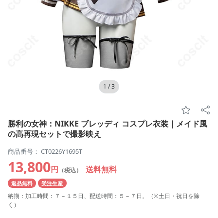
1
/
3
勝利の女神：NIKKE ブレッディ コスプレ衣装｜メイド風
の高再現セットで撮影映え
商品番号： CT0226Y1695T
13,800
円
送料無料
（税込）
返品無料
受注生産
納期：加工時間：７－１５日、配送時間：５－７日。（※土日・祝日を除
く）