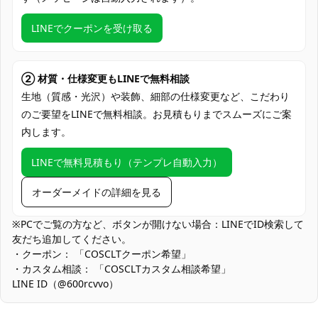
支払い方法
Discover、AMERICAN EXPRESS）、
PayPal、銀行振込
LINEでクーポンを受け取る
コミケ・同人即売会、アニメ／ゲーム系コ
スプレイベント、スタジオ撮影会、屋外ロ
使用場所
ケ撮影、ハロウィン仮装、TikTok・配信コ
② 材質・仕様変更もLINEで無料相談
ス、展示会・PR撮影、学園祭・文化祭ステ
生地（質感・光沢）や装飾、細部の仕様変更など、こだわり
ージ
のご要望をLINEで無料相談。お見積もりまでスムーズにご案
内します。
コスプレ愛好家、アニメや漫画、ゲームフ
コスプレ対象
ァン、出演者
LINEで無料見積もり（テンプレ自動入力）
他の衣類と同じく、清潔に乾燥を保ち、鋭
収納方法
い物によっての破れを避けてください。
オーダーメイドの詳細を見る
商品状態
新品未使用
※PCでご覧の方など、ボタンが開けない場合：LINEでID検索して
友だち追加してください。
装飾の繊細さ：襟元刺繍や肩袖パーツは意匠性重視のため繊細で
・クーポン： 「COSCLTクーポン希望」
す。移動時はハンガー保管・カバー使用を推奨し、引っ掛かりを
・カスタム相談： 「COSCLTカスタム相談希望」
避けてください。
LINE ID（@600rcvvo）