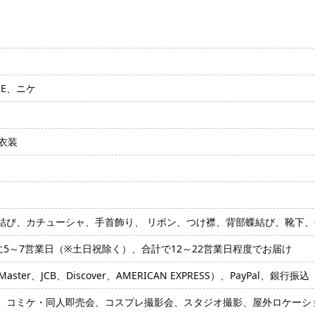
KE、ニケ
員衣装
結び、カチューシャ、手首飾り、 リボン、つけ襟、背部蝶結び、靴下、
に5～7営業日（※土日祝除く）、合計で12～22営業日程度でお届け
ter、JCB、Discover、AMERICAN EXPRESS）、PayPal、銀行振込
、コミケ・同人即売会、コスプレ撮影会、スタジオ撮影、屋外ロケーショ