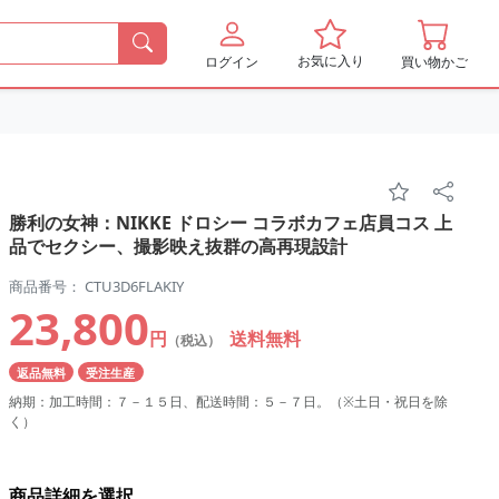
お気に入り
ログイン
買い物かご
勝利の女神：NIKKE ドロシー コラボカフェ店員コス 上
品でセクシー、撮影映え抜群の高再現設計
商品番号： CTU3D6FLAKIY
23,800
円
送料無料
（税込）
返品無料
受注生産
納期：加工時間：７－１５日、配送時間：５－７日。（※土日・祝日を除
く）
商品詳細を選択