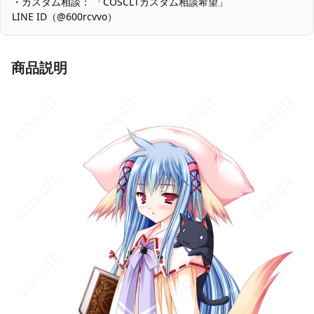
・カスタム相談： 「COSCLTカスタム相談希望」
LINE ID（@600rcvvo）
サイズ選択の精度：0.5cm刻みで選べる一方、ソックス厚みで体
感が変わります。イベント本番前に着用テストを行い、衣装ソッ
クスと合わせた状態でフィット感を確認することをおすすめしま
す。
商品説明