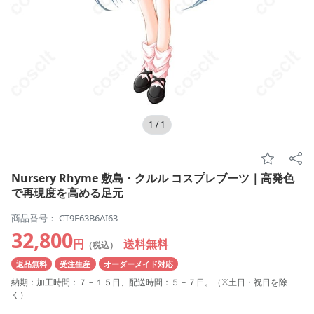
1
/
1
Nursery Rhyme 敷島・クルル コスプレブーツ｜高発色
で再現度を高める足元
商品番号： CT9F63B6AI63
32,800
円
送料無料
（税込）
返品無料
受注生産
オーダーメイド対応
納期：加工時間：７－１５日、配送時間：５－７日。（※土日・祝日を除
く）