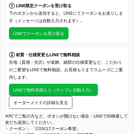
加工時間：7～15営業日、配送時間：5～7
発送予定
① LINE限定クーポンを受け取る
営業日（土・日・祝日を除く）
下のボタンから送信すると、LINEにてクーポンをお送りしま
クレジットカード（VISA、Master、JCB、
す（メッセージは自動入力されます）。
支払い方法
discover、AMERICAN EXPRESS）、
PayPal、銀行振込
LINEでクーポンを受け取る
コミックマーケット（コミケ）、アニメ・
ゲーム系イベント、スタジオ撮影会、ロケ
使用場所
撮影、同人誌即売会、ハロウィン仮装、学
② 材質・仕様変更もLINEで無料相談
園系・ファンタジー合わせ、SNS用ポート
生地（質感・光沢）や装飾、細部の仕様変更など、こだわり
レート撮影
のご要望をLINEで無料相談。お見積もりまでスムーズにご案
内します。
コスプレ愛好家、アニメや漫画、ゲームフ
コスプレ対象
ァン、出演者
LINEで無料見積もり（テンプレ自動入力）
他の衣類と同じく、清潔に乾燥を保ち、鋭
収納方法
い物によっての破れを避けてください。
オーダーメイドの詳細を見る
商品状態
新品未使用
※PCでご覧の方など、ボタンが開けない場合：LINEでID検索して
友だち追加してください。
手洗いを推奨、日陰で乾燥、アイロンは低
お手入れ方法
・クーポン： 「COSCLTクーポン希望」
温でかける