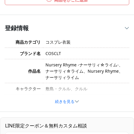
登録情報
商品カテゴリ
コスプレ衣装
ブランド名
COSCLT
Nursery Rhyme -ナーサリィ☆ライム-、
作品名
ナーサリィ☆ライム、Nursery Rhyme、
ナーサリィライム
キャラクター
敷島・クルル、クルル
サイズ
オーダーメイド
続きを見る
素材
コスプレ専用生地
セット内容
トップス、スカート、スカーフ
LINE限定クーポン＆無料カスタム相談