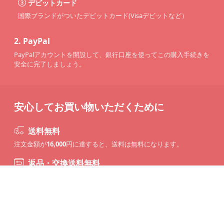
デビットカード
国際ブランドがついたデビットカード(Visaデビットなど）
2.
PayPal
PayPalアカウントを開設して、銀行口座を使ってこの購入手続きを
安全に完了しましょう。
安心してお買い物いただくために
送料無料
注文金額が
16,000
円に達すると、送料は無料になります。
返品・交換送料無料
商品到着後7日以内に不良品の無料交換・返品が可能です。
メールでのお問い合わせ
service@cosclt.com
購入前後の疑問に、心から対応します。いつでもお気軽にご相談く