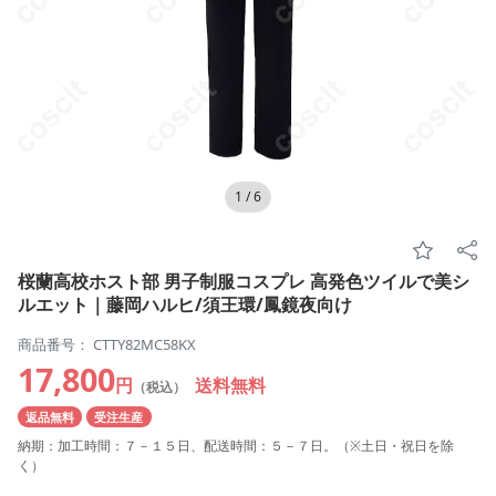
1
/
6
桜蘭高校ホスト部 男子制服コスプレ 高発色ツイルで美シ
ルエット｜藤岡ハルヒ/須王環/鳳鏡夜向け
商品番号： CTTY82MC58KX
17,800
円
送料無料
（税込）
返品無料
受注生産
納期：加工時間：７－１５日、配送時間：５－７日。（※土日・祝日を除
く）