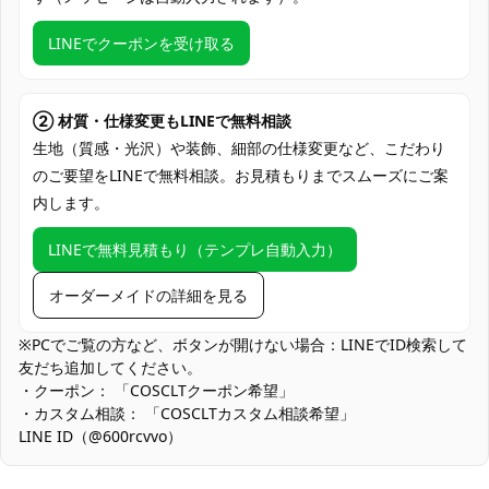
度でお届け
LINEでクーポンを受け取る
クレジットカード（VISA、Master、JCB、
支払い方法
Discover、AMERICAN EXPRESS）、
PayPal、銀行振込
② 材質・仕様変更もLINEで無料相談
コミケ・大型即売会、アコスタ・コスプレ
生地（質感・光沢）や装飾、細部の仕様変更など、こだわり
イベント、スタジオ撮影・ロケ撮、学園合
のご要望をLINEで無料相談。お見積もりまでスムーズにご案
わせ・作品合わせ、ハロウィン仮装、文化
使用場所
内します。
祭・学園祭ステージ、SNS投稿・配信、テ
ーマカフェ出勤・接客コス、オフ会・交流
LINEで無料見積もり（テンプレ自動入力）
会
コスプレ愛好家、アニメや漫画、ゲームフ
オーダーメイドの詳細を見る
コスプレ対象
ァン、出演者
※PCでご覧の方など、ボタンが開けない場合：LINEでID検索して
他の衣類と同じく、清潔に乾燥を保ち、鋭
友だち追加してください。
収納方法
い物によっての破れを避けてください。
・クーポン： 「COSCLTクーポン希望」
・カスタム相談： 「COSCLTカスタム相談希望」
商品状態
新品未使用
LINE ID（@600rcvvo）
シルエット維持のケア：ラペルのロール感と前身頃の立体を保つ
ため、保管はハンガー掛け。シワが出た場合はスチームを当て、