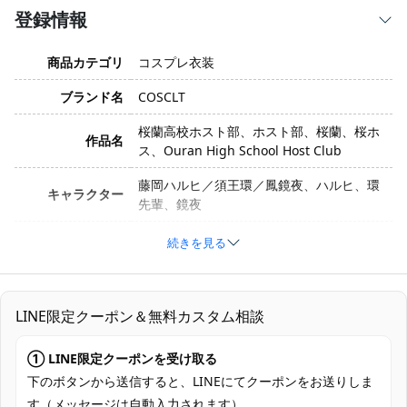
登録情報
商品カテゴリ
コスプレ衣装
ブランド名
COSCLT
桜蘭高校ホスト部、ホスト部、桜蘭、桜ホ
作品名
ス、Ouran High School Host Club
藤岡ハルヒ／須王環／鳳鏡夜、ハルヒ、環
キャラクター
先輩、鏡夜
衣装バージョン
私立桜蘭学院 男子制服
続きを見る
サイズ
XS、S、M、L、XL、XXL
素材
ツイル生地
LINE限定クーポン＆無料カスタム相談
セット内容
ジャケット、シャツ、ネクタイ、パンツ
① LINE限定クーポンを受け取る
加工に7～15営業日、配送に5～7営業日
下のボタンから送信すると、LINEにてクーポンをお送りしま
発送予定
（※土日祝除く）、合計で12～22営業日程
す（メッセージは自動入力されます）。