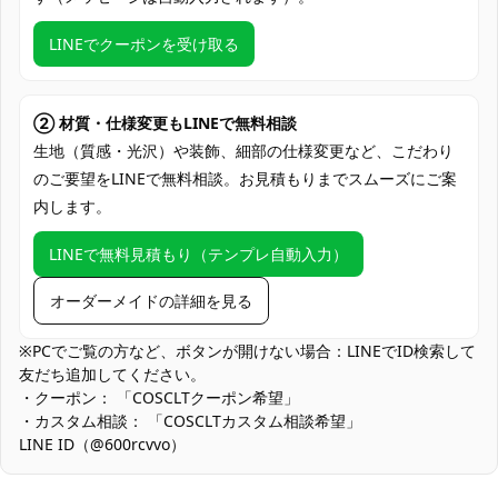
クレジットカード（VISA、Master、JCB、
支払い方法
Discover、AMERICAN EXPRESS）、
LINEでクーポンを受け取る
PayPal、銀行振込
コミケ・即売会、スタジオ撮影会、コスプ
レ併せ、ハロウィン仮装、配信・動画撮
② 材質・仕様変更もLINEで無料相談
使用場所
影、ロケ撮影、テーマカフェイベント、
生地（質感・光沢）や装飾、細部の仕様変更など、こだわり
SNS投稿用セルフ撮影
のご要望をLINEで無料相談。お見積もりまでスムーズにご案
内します。
コスプレ愛好家、アニメや漫画、ゲームフ
コスプレ対象
ァン、出演者
LINEで無料見積もり（テンプレ自動入力）
他の衣類と同じく、清潔に乾燥を保ち、鋭
収納方法
い物によっての破れを避けてください。
オーダーメイドの詳細を見る
商品状態
新品未使用
※PCでご覧の方など、ボタンが開けない場合：LINEでID検索して
友だち追加してください。
自宅メンテは手洗い推奨。洗濯ネットの使用と弱い押し洗いで風
・クーポン： 「COSCLTクーポン希望」
合いを保持できます。脱水は短時間、陰干しで形を整えてくださ
・カスタム相談： 「COSCLTカスタム相談希望」
い。
LINE ID（@600rcvvo）