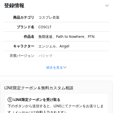
登録情報
商品カテゴリ
コスプレ衣装
ブランド名
COSCLT
作品名
無期迷途、Path to Nowhere、PTN
キャラクター
エンジェル、Angel
衣装バージョン
パジャマ
サイズ
S、M、L、XL、XXL
続きを見る
素材
コスプレ専用生地
セット内容
コート、ワンピース
LINE限定クーポン＆無料カスタム相談
加工に7～15営業日、配送に5～7営業日
発送予定
（※土日祝除く）、合計で12～22営業日程
① LINE限定クーポンを受け取る
度でお届け
下のボタンから送信すると、LINEにてクーポンをお送りしま
す（メッセージは自動入力されます）。