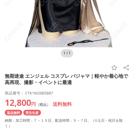
1
/
1
無期迷途 エンジェル コスプレ パジャマ｜軽やか着心地で
高再現、撮影・イベントに最適
商品番号： CTK1W26B5B87
12,800
円
送料無料
（税込）
返品無料
受注生産
納期：加工時間：７－１５日、配送時間：５－７日。（※土日・祝日を除
く）