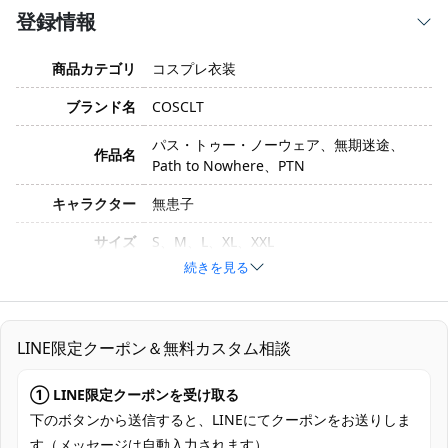
登録情報
商品カテゴリ
コスプレ衣装
ブランド名
COSCLT
パス・トゥー・ノーウェア、無期迷途、
作品名
Path to Nowhere、PTN
キャラクター
無患子
サイズ
S、M、L、XL、XXL
続きを見る
素材
コスプレ専用生地
トップス、スカート、靴下、ウエストポー
セット内容
チ、フリンジ飾り、手袋、手首飾り、ネッ
LINE限定クーポン＆無料カスタム相談
クレス、耳飾り、腰飾り、髪飾り、呪符
① LINE限定クーポンを受け取る
加工に7～15営業日、配送に5～7営業日
発送予定
（※土日祝除く）、合計で12～22営業日程
下のボタンから送信すると、LINEにてクーポンをお送りしま
度でお届け
す（メッセージは自動入力されます）。