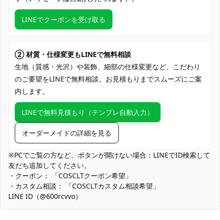
クレジットカード（VISA、Master、JCB、
LINEでクーポンを受け取る
支払い方法
Discover、AMERICAN EXPRESS）、
PayPal、銀行振込
コミケ・即売会、アコスタなど屋外イベン
② 材質・仕様変更もLINEで無料相談
ト、コスプレ撮影会・スタジオ撮影、ロケ
生地（質感・光沢）や装飾、細部の仕様変更など、こだわり
使用場所
撮影・夜景ポトレ、ハロウィン仮装、SNS
のご要望をLINEで無料相談。お見積もりまでスムーズにご案
投稿・配信、コスプレバー・ステージ出
内します。
演、ゲーム系同人イベント
LINEで無料見積もり（テンプレ自動入力）
コスプレ愛好家、アニメや漫画、ゲームフ
コスプレ対象
ァン、出演者
オーダーメイドの詳細を見る
他の衣類と同じく、清潔に乾燥を保ち、鋭
収納方法
い物によっての破れを避けてください。
※PCでご覧の方など、ボタンが開けない場合：LINEでID検索して
友だち追加してください。
商品状態
新品未使用
・クーポン： 「COSCLTクーポン希望」
・カスタム相談： 「COSCLTカスタム相談希望」
金属・硬質パーツの肌当たり：一部アクセサリーに硬質素材を使
LINE ID（@600rcvvo）
用。肌の擦れ防止のため、長時間の着用時は透明テープや当て布
で接触部をケアしてください。