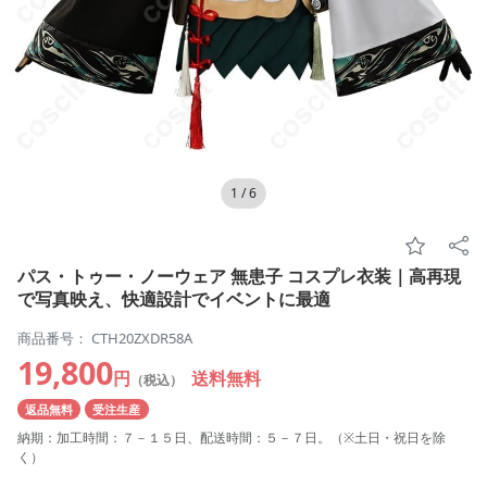
1
/
6
パス・トゥー・ノーウェア 無患子 コスプレ衣装｜高再現
で写真映え、快適設計でイベントに最適
商品番号： CTH20ZXDR58A
19,800
円
送料無料
（税込）
返品無料
受注生産
納期：加工時間：７－１５日、配送時間：５－７日。（※土日・祝日を除
く）