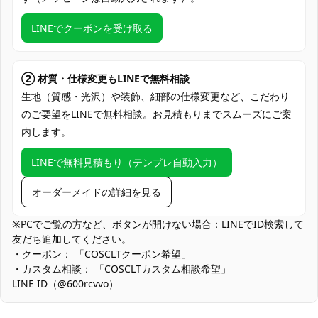
クレジットカード（VISA、Master、JCB、
LINEでクーポンを受け取る
支払い方法
Discover、AMERICAN EXPRESS）、
PayPal、銀行振込
コミケ・即売会、アニメ／ゲーム系大型イ
② 材質・仕様変更もLINEで無料相談
ベント、スタジオ撮影会、ロケ撮影（夜
生地（質感・光沢）や装飾、細部の仕様変更など、こだわり
使用場所
景・街撮り）、ハロウィン仮装、コスプレ
のご要望をLINEで無料相談。お見積もりまでスムーズにご案
併せ、ステージ・朗読劇・学園祭、SNS投
内します。
稿用セルフポートレート
コスプレ愛好家、アニメや漫画、ゲームフ
LINEで無料見積もり（テンプレ自動入力）
コスプレ対象
ァン、出演者
オーダーメイドの詳細を見る
他の衣類と同じく、清潔に乾燥を保ち、鋭
収納方法
い物によっての破れを避けてください。
※PCでご覧の方など、ボタンが開けない場合：LINEでID検索して
友だち追加してください。
商品状態
新品未使用
・クーポン： 「COSCLTクーポン希望」
・カスタム相談： 「COSCLTカスタム相談希望」
濃色生地は摩擦や汗による色移りの可能性があります。淡色イン
LINE ID（@600rcvvo）
ナーとの組み合わせ時は事前に色移りテストを行い、洗濯は単独
でやさしく手洗いしてください。