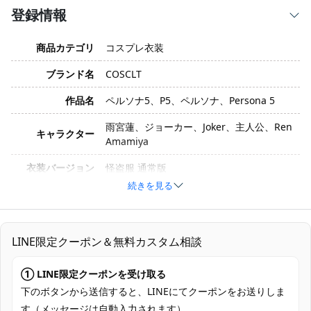
登録情報
商品カテゴリ
コスプレ衣装
ブランド名
COSCLT
作品名
ペルソナ5、P5、ペルソナ、Persona 5
雨宮蓮、ジョーカー、Joker、主人公、Ren
キャラクター
Amamiya
衣装バージョン
怪盗服 通常版
続きを見る
サイズ
XS、S、M、L、XL
素材
コスプレ専用生地
LINE限定クーポン＆無料カスタム相談
セット内容
コート、胸飾り、インナー、ズボン
加工に7～15営業日、配送に5～7営業日
① LINE限定クーポンを受け取る
発送予定
（※土日祝除く）、合計で12～22営業日程
下のボタンから送信すると、LINEにてクーポンをお送りしま
度でお届け
す（メッセージは自動入力されます）。