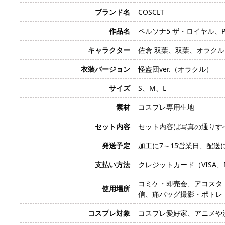
ブランド名
COSCLT
作品名
ペルソナ5 ザ・ロイヤル、P5R
キャラクター
佐倉 双葉、双葉、オラクル、Fu
衣装バージョン
怪盗団ver.（オラクル）
サイズ
S、M、L
素材
コスプレ専用生地
セット内容
セット内容は写真の通りす
発送予定
加工に7～15営業日、配送
支払い方法
クレジットカード（VISA、Mas
コミケ・即売会、アコスタ・
使用場所
信、痛バッグ撮影・ポトレ
コスプレ対象
コスプレ愛好家、アニメや