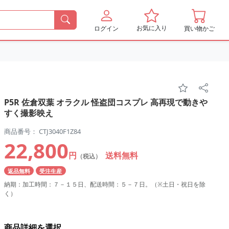
お気に入り
ログイン
買い物かご
P5R 佐倉双葉 オラクル 怪盗団コスプレ 高再現で動きや
すく撮影映え
商品番号： CTJ3040F1Z84
22,800
円
送料無料
（税込）
返品無料
受注生産
納期：加工時間：７－１５日、配送時間：５－７日。（※土日・祝日を除
く）
商品詳細を選択