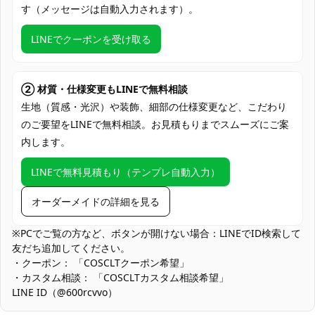
クレジットカード（VISA、Master、JCB、
す（メッセージは自動入力されます）。
支払い方法
Discover、AMERICAN EXPRESS）、
PayPal、銀行振込
LINEでクーポンを受け取る
アニメ・ゲーム系イベント、コミケ・同人
即売会、コスプレ撮影会、スタジオ撮影、
使用場所
ロケーション撮影（街撮り）、ハロウィン
② 材質・仕様変更もLINEで無料相談
仮装、学園祭・文化祭ステージ、SNS用ポ
生地（質感・光沢）や装飾、細部の仕様変更など、こだわり
ートレート
のご要望をLINEで無料相談。お見積もりまでスムーズにご案
内します。
コスプレ愛好家、アニメや漫画、ゲームフ
コスプレ対象
ァン、出演者
LINEで無料見積もり（テンプレ自動入力）
他の衣類と同じく、清潔に乾燥を保ち、鋭
収納方法
い物によっての破れを避けてください。
オーダーメイドの詳細を見る
商品状態
新品未使用
※PCでご覧の方など、ボタンが開けない場合：LINEでID検索して
友だち追加してください。
お手入れ方法：装飾パーツ保護のため、単独での弱い手洗いを推
・クーポン： 「COSCLTクーポン希望」
奨。脱水は短時間で形を整えて陰干しにし、スチームで軽く整え
・カスタム相談： 「COSCLTカスタム相談希望」
ると長く綺麗に保てます。
LINE ID（@600rcvvo）