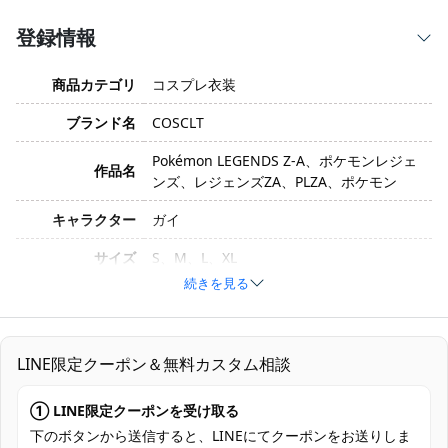
登録情報
商品カテゴリ
コスプレ衣装
ブランド名
COSCLT
Pokémon LEGENDS Z-A、ポケモンレジェ
作品名
ンズ、レジェンズZA、PLZA、ポケモン
キャラクター
ガイ
サイズ
S、M、L、XL
続きを見る
素材
コスプレ専用生地
セット内容
コート、Tシャツ、ズボン
LINE限定クーポン＆無料カスタム相談
加工に7～15営業日、配送に5～7営業日
発送予定
（※土日祝除く）、合計で12～22営業日程
① LINE限定クーポンを受け取る
度でお届け
下のボタンから送信すると、LINEにてクーポンをお送りしま