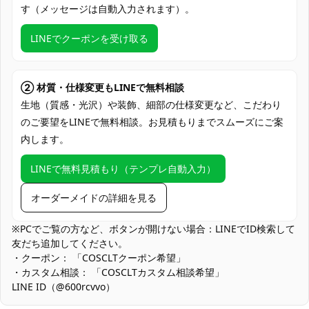
す（メッセージは自動入力されます）。
トップス、スカート、ショートパンツ、ネ
ックレス、手首飾り、足首飾り、髪飾り
LINEでクーポンを受け取る
セット内容
（生産バッチや技術向上によりセット内容
が変更される場合があります）
② 材質・仕様変更もLINEで無料相談
加工に7～15営業日、配送に5～7営業日
発送予定
（※土日祝除く）
生地（質感・光沢）や装飾、細部の仕様変更など、こだわり
のご要望をLINEで無料相談。お見積もりまでスムーズにご案
クレジットカード（VISA、Master、JCB、
内します。
支払い方法
discover、AMERICAN EXPRESS）、
PayPal、銀行振込
LINEで無料見積もり（テンプレ自動入力）
コスプレイベント、アニメコンベンショ
オーダーメイドの詳細を見る
使用場所
ン、パーティー、写真撮影、ライブイベン
ト
※PCでご覧の方など、ボタンが開けない場合：LINEでID検索して
専用収納袋、ハンガーに掛ける、シューズ
友だち追加してください。
収納方法
ボックスに収納
・クーポン： 「COSCLTクーポン希望」
・カスタム相談： 「COSCLTカスタム相談希望」
ポケモンファン、アニメコスプレ愛好者、
LINE ID（@600rcvvo）
コスプレ対象
コンテスト参加者、トレーナーコスプレ、