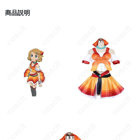
ゲームキャラクターコスプレファン
商品説明
商品状態
新品未使用
手洗い、冷水での洗濯、アイロンは低温で
お手入れ方法
使用、直射日光を避けて干す
赤、白、青（色合いは生産バッチにより異
カラー
なる場合があります）
忠実再現されたデザイン、優れた着心地、
特徴
高い品質で長時間の使用にも対応
製造国
日本