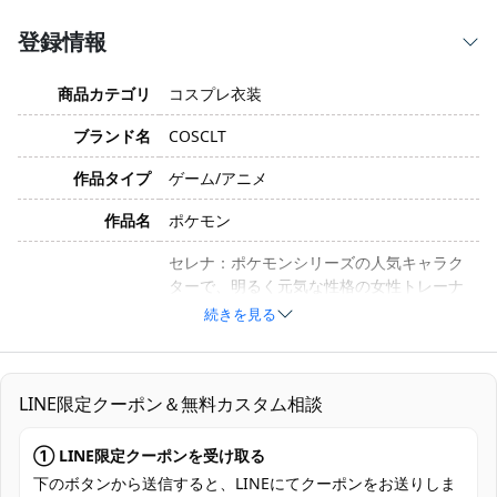
登録情報
商品カテゴリ
コスプレ衣装
ブランド名
COSCLT
作品タイプ
ゲーム/アニメ
作品名
ポケモン
セレナ：ポケモンシリーズの人気キャラク
ターで、明るく元気な性格の女性トレーナ
キャラクター
ー。コンテスト衣装は、ゲームとアニメで
続きを見る
セレナが着ている華やかな衣装を再現して
います。
サイズ
S, M, L, XL（オーダーメイド対応不可）
LINE限定クーポン＆無料カスタム相談
ポリエステル、コットン、合成皮革（生産
① LINE限定クーポンを受け取る
素材
バッチや技術向上により、素材が変更され
下のボタンから送信すると、LINEにてクーポンをお送りしま
る場合があります）