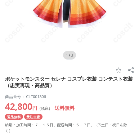
1
/
3
ポケットモンスター セレナ コスプレ衣装 コンテスト衣装
（忠実再現・高品質）
商品番号： CLT001306
42,800
円
送料無料
（税込）
返品無料
受注生産
納期：加工時間：７－１５日、配送時間：５－７日。（※土日・祝日を除
く）