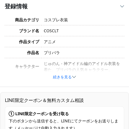
登録情報
商品カテゴリ
コスプレ衣装
ブランド名
COSCLT
作品タイプ
アニメ
作品名
プリパラ
じゅのん - 神アイドル編のアイドル衣装を
キャラクター
着た、プリパラの人気キャラクター。
続きを見る
サイズ
S, M, L, XL, XXL
ポリエステル、コットン、合成皮革、サテ
素材
ン、シフォン（生産ロットや工法により素
LINE限定クーポン＆無料カスタム相談
材が変更される場合があります）
① LINE限定クーポンを受け取る
ワンピース、コルセットベルト、胸飾り、
ネックレス、透明ストラップ、チョーカ
下のボタンから送信すると、LINEにてクーポンをお送りしま
セット内容
ー、腕飾り、ブレスレット、髪飾り、靴
す（メッセージは自動入力されます）。