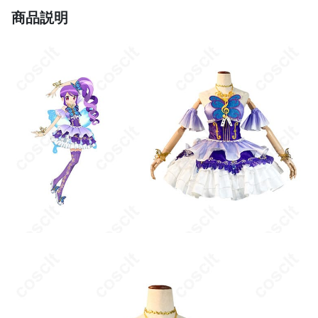
パラのキャラクターに憧れる人
商品説明
商品状態
新品未使用
手洗い、風通しの良い場所で陰干し、アイ
お手入れ方法
ロン掛け（低温）、染み抜きには専用のク
リーナーを使用
オーダーメイド不可、プレゼントにも最
追加情報
適、アニメイベントにぴったりの衣装