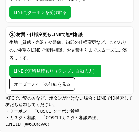
下、靴飾り（生産ロットや工法によりセッ
ト内容が変更される場合があります）
LINEでクーポンを受け取る
加工に7～15営業日、配送に5～7営業日
発送予定
（※土日祝除く）
② 材質・仕様変更もLINEで無料相談
クレジットカード（VISA、Master、JCB、
生地（質感・光沢）や装飾、細部の仕様変更など、こだわり
支払い方法
discover、AMERICAN EXPRESS）、
のご要望をLINEで無料相談。お見積もりまでスムーズにご案
PayPal、銀行振込
内します。
コスプレイベント、撮影、アニメ関連イベ
LINEで無料見積もり（テンプレ自動入力）
ント、ファンミーティング、サイン会、コ
使用場所
ンベンション、コスプレパーティー、ハロ
オーダーメイドの詳細を見る
ウィンパーティー
ハンガーで吊るす、通気性のある収納袋に
※PCでご覧の方など、ボタンが開けない場合：LINEでID検索して
収納方法
入れる、畳んで保存する
友だち追加してください。
・クーポン： 「COSCLTクーポン希望」
アニメファン、コスプレ愛好者、プリパラ
・カスタム相談： 「COSCLTカスタム相談希望」
ファン、アイドル衣装が好きな人、コンベ
LINE ID（@600rcvvo）
コスプレ対象
ンション参加者、イベントでコスプレをす
る人、アニメグッズを集めている人、プリ