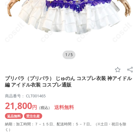
1
/
5
プリパラ（プリパラ） じゅのん コスプレ衣装 神アイドル
編 アイドル衣装 コスプレ通販
商品番号： CLT001465
21,800
円
送料無料
（税込）
返品無料
受注生産
納期：加工時間：７－１５日、配送時間：５－７日。（※土日・祝日を除
く）