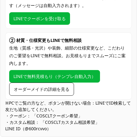
す（メッセージは自動入力されます）。
トップス、スカート、靴下、髪飾り、目隠
セット内容
し（生産ロットにより内容が変更される場
LINEでクーポンを受け取る
合があります）
加工に7～15営業日、配送に5～7営業日
発送予定
② 材質・仕様変更もLINEで無料相談
（※土日祝除く）
生地（質感・光沢）や装飾、細部の仕様変更など、こだわり
クレジットカード（VISA、Master、JCB、
のご要望をLINEで無料相談。お見積もりまでスムーズにご案
支払い方法
discover、AMERICAN EXPRESS）、
内します。
PayPal、銀行振込
LINEで無料見積もり（テンプレ自動入力）
コスプレイベント、アニメ・ゲーム関連イ
使用場所
ベント、写真撮影、舞台、テーマパーティ
オーダーメイドの詳細を見る
ー
通気性のある衣装袋、専用のコスプレ衣装
※PCでご覧の方など、ボタンが開けない場合：LINEでID検索して
収納ケース、クローゼットに吊るして保
友だち追加してください。
収納方法
管、畳んで保管（シワがつかないように注
・クーポン： 「COSCLTクーポン希望」
意）
・カスタム相談： 「COSCLTカスタム相談希望」
LINE ID（@600rcvvo）
アニメファン、ゲームファン、コスプレイ