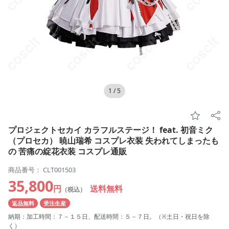
1
/
5
プロジェクトセカイ カラフルステージ！ feat. 初音ミク
（プロセカ） 暁山瑞希 コスプレ衣装 失われてしまったも
の 苦痛の綻花衣装 コスプレ通販
商品番号： CLT001503
35,800
円
送料無料
（税込）
返品無料
受注生産
納期：加工時間：７－１５日、配送時間：５－７日。（※土日・祝日を除
く）