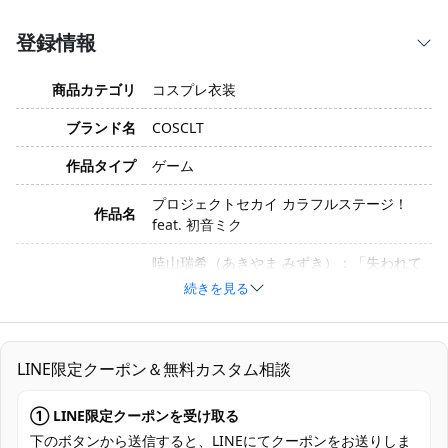
登録情報
商品カテゴリ
コスプレ衣装
ブランド名
COSCLT
作品タイプ
ゲーム
プロジェクトセカイ カラフルステージ！
作品名
feat. 初音ミク
暁山瑞希（あきやま みずき）：「失われて
キャラクター
しまったもの」イベント衣装「苦痛の綻
続きを見る
花」
サイズ
XS, S, M, L, XL, XXL
LINE限定クーポン＆無料カスタム相談
コットン、ポリエステル、合成皮革、ベル
ベット、スパンコール、光沢生地、サテ
素材
① LINE限定クーポンを受け取る
ン、薄手チュール（生産ロットにより材料
下のボタンから送信すると、LINEにてクーポンをお送りしま
が変更される場合があります）