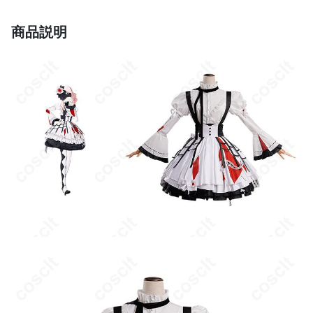
コスプレ対象
ヤー、キャラクター愛好者、イベント参加
者、写真撮影が好きな人
商品説明
商品状態
新品未使用
手洗いまたは洗濯機で優しく洗う、日陰で
お手入れ方法
乾かす、アイロンは低温で使用、長期間保
管する際は防虫剤を使用する