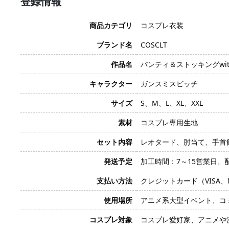
登録情報
商品カテゴリ
コスプレ衣装
ブランド名
COSCLT
作品名
パンティ＆ストッキングwi
キャラクター
ガンスミスビッチ
サイズ
S、M、L、XL、XXL
素材
コスプレ専用生地
セット内容
レオタード、肘当て、手首
発送予定
加工時間：7～15営業日、
支払い方法
クレジットカード（VISA、Mas
使用場所
アニメ系大型イベント、コ
コスプレ対象
コスプレ愛好家、アニメや