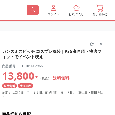
お気に入り
ログイン
買い物かご
ガンスミスビッチ コスプレ衣装｜PSG高再現・快適フ
ィットでイベント映え
商品番号： CTRT01KGZ8A6
13,800
円
送料無料
（税込）
返品無料
受注生産
納期：加工時間：７－１５日、配送時間：５－７日。（※土日・祝日を除
く）
商品詳細を選択