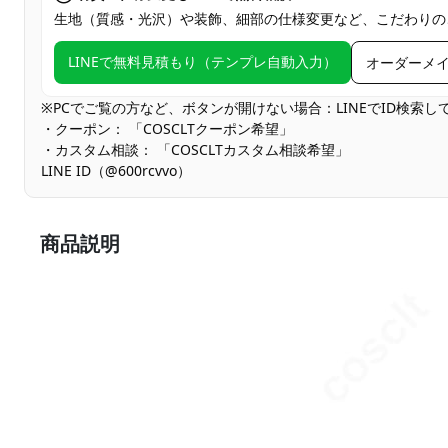
生地（質感・光沢）や装飾、細部の仕様変更など、こだわりの
LINEで無料見積もり（テンプレ自動入力）
オーダーメ
※PCでご覧の方など、ボタンが開けない場合：LINEでID検索
・クーポン： 「COSCLTクーポン希望」
・カスタム相談： 「COSCLTカスタム相談希望」
LINE ID（@600rcvvo）
商品説明