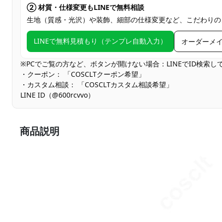
② 材質・仕様変更もLINEで無料相談
生地（質感・光沢）や装飾、細部の仕様変更など、こだわりの
LINEで無料見積もり（テンプレ自動入力）
オーダーメ
※PCでご覧の方など、ボタンが開けない場合：LINEでID検索
・クーポン： 「COSCLTクーポン希望」
・カスタム相談： 「COSCLTカスタム相談希望」
LINE ID（@600rcvvo）
商品説明