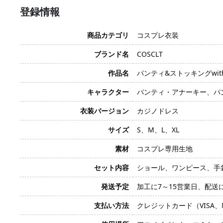
登録情報
商品カテゴリ
コスプレ衣装
ブランド名
COSCLT
作品名
パンティ&ストッキングwi
キャラクター
パンティ・アナーキー、パン
衣装バージョン
カジノドレス
サイズ
S、M、L、XL
素材
コスプレ専用生地
セット内容
ショール、ワンピース、手
発送予定
加工に7～15営業日、配送
支払い方法
クレジットカード（VISA、Mas