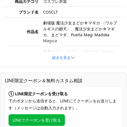
商品カテゴリ
コスプレ衣装
ブランド名
COSCLT
劇場版 魔法少女まどか☆マギカ 〈ワルプ
ルギスの廻天〉、魔法少女まどか☆マギ
作品名
カ、まどマギ、Puella Magi Madoka
Magica
暁美ほむら、ほむら、ほむほむ、Akemi
キャラクター
Homura
続きを見る
衣装バージョン
〈ワルプルギスの廻天〉版
サイズ
S、M、L、XL
LINE限定クーポン＆無料カスタム相談
素材
コスプレ専用生地
① LINE限定クーポンを受け取る
つけ襟、スカーフ、トップス、アームカバ
下のボタンから送信すると、LINEにてクーポンをお送りしま
セット内容
ー、スカート、靴下、ネックレス、背部蝶
す（メッセージは自動入力されます）。
結び
LINEでクーポンを受け取る
加工に7～15営業日、配送に5～7営業日