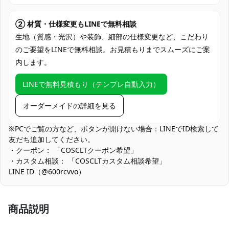
発送予定
（※土日祝除く）、合計で12～22営業日程
度でお届け
② 材質・仕様変更もLINEで無料相談
クレジットカード（VISA、Master、JCB、
生地（質感・光沢）や装飾、細部の仕様変更など、こだわり
支払い方法
Discover、AMERICAN EXPRESS）、
のご要望をLINEで無料相談。お見積もりまでスムーズにご案
PayPal、銀行振込
内します。
コミックマーケット（コミケ）、アニメ・
LINEで無料見積もり（テンプレ自動入力）
ゲーム系同人イベント、コスプレ撮影会・
スタジオ撮影、ハロウィン仮装パーティ
使用場所
オーダーメイドの詳細を見る
ー、学園祭・文化祭のステージ、テーマカ
フェ・交流オフ会、TikTok・YouTube撮
※PCでご覧の方など、ボタンが開けない場合：LINEでID検索して
影、SNS投稿・ポートレート
友だち追加してください。
コスプレ愛好家、アニメや漫画、ゲームフ
・クーポン： 「COSCLTクーポン希望」
コスプレ対象
ァン、出演者
・カスタム相談： 「COSCLTカスタム相談希望」
LINE ID（@600rcvvo）
他の衣類と同じく、清潔に乾燥を保ち、鋭
収納方法
い物によっての破れを避けてください。
商品説明
商品状態
新品未使用
シルエット優先の構成：写真映えするフォルムを重視しているた