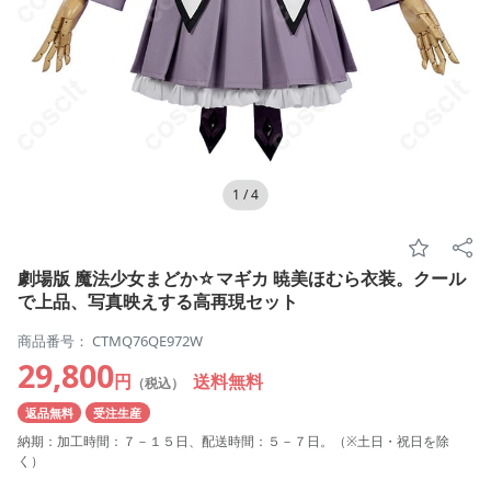
1
/
4
劇場版 魔法少女まどか☆マギカ 暁美ほむら衣装。クール
で上品、写真映えする高再現セット
商品番号： CTMQ76QE972W
29,800
円
送料無料
（税込）
返品無料
受注生産
納期：加工時間：７－１５日、配送時間：５－７日。（※土日・祝日を除
く）