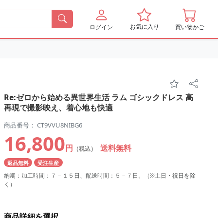
お気に入り
ログイン
買い物かご
Re:ゼロから始める異世界生活 ラム ゴシックドレス 高
再現で撮影映え、着心地も快適
商品番号： CT9VVU8NIBG6
16,800
円
送料無料
（税込）
返品無料
受注生産
納期：加工時間：７－１５日、配送時間：５－７日。（※土日・祝日を除
く）
商品詳細を選択