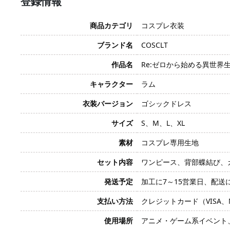
登録情報
商品カテゴリ
コスプレ衣装
ブランド名
COSCLT
作品名
Re:ゼロから始める異世界生活
キャラクター
ラム
衣装バージョン
ゴシックドレス
サイズ
S、M、L、XL
素材
コスプレ専用生地
セット内容
ワンピース、背部蝶結び、
発送予定
加工に7～15営業日、配送
支払い方法
クレジットカード（VISA、Mas
使用場所
アニメ・ゲーム系イベント