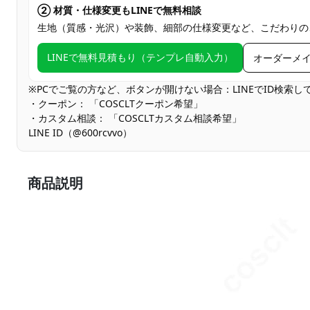
② 材質・仕様変更もLINEで無料相談
生地（質感・光沢）や装飾、細部の仕様変更など、こだわりの
LINEで無料見積もり（テンプレ自動入力）
オーダーメ
※PCでご覧の方など、ボタンが開けない場合：LINEでID検索
・クーポン： 「COSCLTクーポン希望」
・カスタム相談： 「COSCLTカスタム相談希望」
LINE ID（@600rcvvo）
商品説明