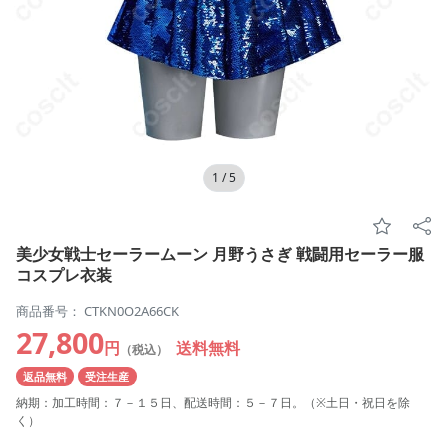
1
/
5
美少女戦士セーラームーン 月野うさぎ 戦闘用セーラー服
コスプレ衣装
商品番号： CTKN0O2A66CK
27,800
円
送料無料
（税込）
返品無料
受注生産
納期：加工時間：７－１５日、配送時間：５－７日。（※土日・祝日を除
く）