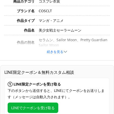
商品カテゴリ
コスプレ衣装
ブランド名
COSCLT
作品タイプ
マンガ・アニメ
作品名
美少女戦士セーラームーン
セラムン、Sailor Moon、Pretty Guardian
作品の別名
Sailor Moon
続きを見る
月野うさぎ。セーラームーン 戦闘用セーラ
キャラクター
ー服（変身後のセーラー戦士服）
サイズ
S、M、L、XL
LINE限定クーポン＆無料カスタム相談
素材
コスプレ専用生地
① LINE限定クーポンを受け取る
ワンピース、手袋、背部蝶結び、胸元蝶結
下のボタンから送信すると、LINEにてクーポンをお送りしま
セット内容
び、チョーカー、胸飾り、頭飾り、耳飾り
す（メッセージは自動入力されます）。
加工に7～15営業日、配送に5～7営業日
LINEでクーポンを受け取る
発送予定
（※土日祝除く）、合計で12～22営業日程