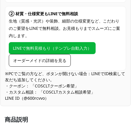
度でお届け
クレジットカード（VISA、Master、JCB、
② 材質・仕様変更もLINEで無料相談
支払い方法
Discover、AMERICAN EXPRESS）、
生地（質感・光沢）や装飾、細部の仕様変更など、こだわり
PayPal、銀行振込
のご要望をLINEで無料相談。お見積もりまでスムーズにご案
内します。
パーティー、イベント、ゲーム、撮影会、
使用場所
出演活動、治療、トレーニング
LINEで無料見積もり（テンプレ自動入力）
コスプレ愛好家、アニメや漫画、ゲームフ
コスプレ対象
ァン、出演者
オーダーメイドの詳細を見る
他の衣類と同じく、清潔に乾燥を保ち、鋭
収納方法
※PCでご覧の方など、ボタンが開けない場合：LINEでID検索して
い物によっての破れを避けてください。
友だち追加してください。
・クーポン： 「COSCLTクーポン希望」
商品状態
新品未使用
・カスタム相談： 「COSCLTカスタム相談希望」
LINE ID（@600rcvvo）
商品説明