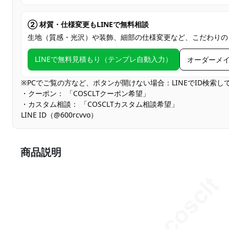
② 材質・仕様変更もLINEで無料相談
生地（質感・光沢）や装飾、細部の仕様変更など、こだわりの
LINEで無料見積もり（テンプレ自動入力）
オーダーメ
※PCでご覧の方など、ボタンが開けない場合：LINEでID検索
・クーポン： 「COSCLTクーポン希望」
・カスタム相談： 「COSCLTカスタム相談希望」
LINE ID（@600rcvvo）
商品説明