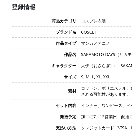
登録情報
商品カテゴリ
コスプレ衣装
ブランド名
COSCLT
作品タイプ
マンガ／アニメ
作品名
SAKAMOTO DAYS（サ
キャラクター
大佛（おさらぎ）: 「SA
サイズ
S, M, L, XL, XXL
コットン、ポリエステル、
素材
される可能性があります。
セット内容
インナー、ワンピース、ベ
発送予定
加工に7～15営業日、配送
支払い方法
クレジットカード（VISA、Mas