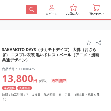
お気に入り
ログイン
買い物かご
SAKAMOTO DAYS（サカモトデイズ） 大佛（おさら
ぎ） コスプレ衣装 黒いドレス＋ベール（アニメ・漫画
共通デザイン）
商品番号： CLT001425
13,800
円
送料無料
（税込）
返品無料
受注生産
納期：加工時間：７－１５日、配送時間：５－７日。（※土日・祝日を除
く）