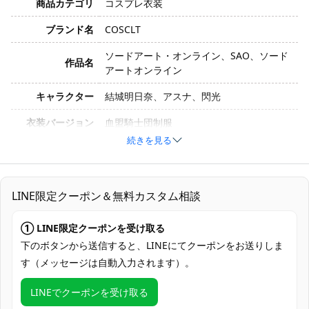
商品カテゴリ
コスプレ衣装
ブランド名
COSCLT
ソードアート・オンライン、SAO、ソード
作品名
アートオンライン
キャラクター
結城明日奈、アスナ、閃光
衣装バージョン
血盟騎士団制服
続きを見る
サイズ
S、M、L、XL
素材
コスプレ専用生地
LINE限定クーポン＆無料カスタム相談
上着、スカート、ベルト、胸当て、レッグ
セット内容
カバー、手袋
① LINE限定クーポンを受け取る
加工に7～15営業日、配送に5～7営業日
下のボタンから送信すると、LINEにてクーポンをお送りしま
発送予定
（※土日祝除く）、合計で12～22営業日程
す（メッセージは自動入力されます）。
度でお届け
LINEでクーポンを受け取る
クレジットカード（VISA、Master、JCB、