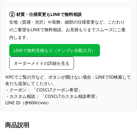
支払い方法
Discover、AMERICAN EXPRESS）、
PayPal、銀行振込
② 材質・仕様変更もLINEで無料相談
アニメ・ゲーム系イベント、コミケ・同人
生地（質感・光沢）や装飾、細部の仕様変更など、こだわり
即売会、スタジオ撮影会、ロケーション撮
のご要望をLINEで無料相談。お見積もりまでスムーズにご案
使用場所
影、ハロウィン仮装、学園祭・文化祭ステ
内します。
ージ、配信・動画投稿
（TikTok/YouTube）、コスプレ交流オフ会
LINEで無料見積もり（テンプレ自動入力）
コスプレ愛好家、アニメや漫画、ゲームフ
コスプレ対象
ァン、出演者
オーダーメイドの詳細を見る
他の衣類と同じく、清潔に乾燥を保ち、鋭
※PCでご覧の方など、ボタンが開けない場合：LINEでID検索して
収納方法
い物によっての破れを避けてください。
友だち追加してください。
・クーポン： 「COSCLTクーポン希望」
商品状態
新品未使用
・カスタム相談： 「COSCLTカスタム相談希望」
LINE ID（@600rcvvo）
白基調ゆえの透け対策：明るいインナーやシームレス下着の併用
を推奨。特に屋外の強い光下では色移り・透けが目立ちやすいた
め、同系色のインナーで統一すると安心です。
商品説明