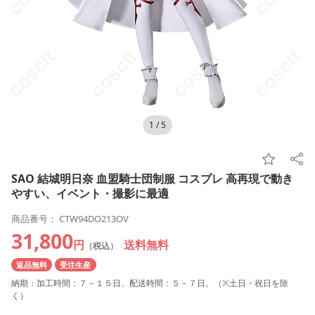
1
/
5
SAO 結城明日奈 血盟騎士団制服 コスプレ 高再現で動き
やすい、イベント・撮影に最適
商品番号： CTW94DO213OV
31,800
円
送料無料
（税込）
返品無料
受注生産
納期：加工時間：７－１５日、配送時間：５－７日。（※土日・祝日を除
く）