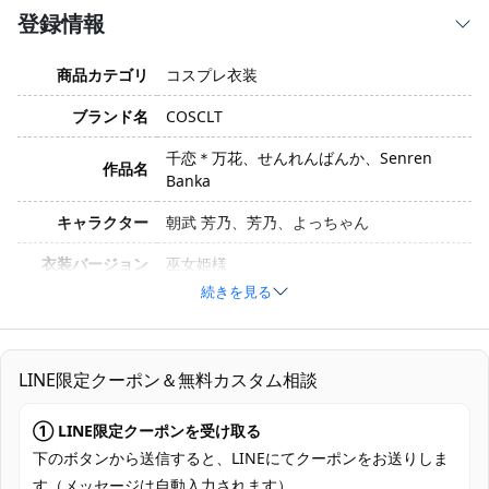
登録情報
商品カテゴリ
コスプレ衣装
ブランド名
COSCLT
千恋＊万花、せんれんばんか、Senren
作品名
Banka
キャラクター
朝武 芳乃、芳乃、よっちゃん
衣装バージョン
巫女姫様
続きを見る
サイズ
S、M、L、XL、XXL
素材
コスプレ専用生地
LINE限定クーポン＆無料カスタム相談
コート、インナー、スカート、チューブト
セット内容
ップ、腰蝶結び、つけ襟、襟飾り、髪飾
① LINE限定クーポンを受け取る
り、髪花飾り、カチューシャ、胸飾り
下のボタンから送信すると、LINEにてクーポンをお送りしま
加工に7～15営業日、配送に5～7営業日
す（メッセージは自動入力されます）。