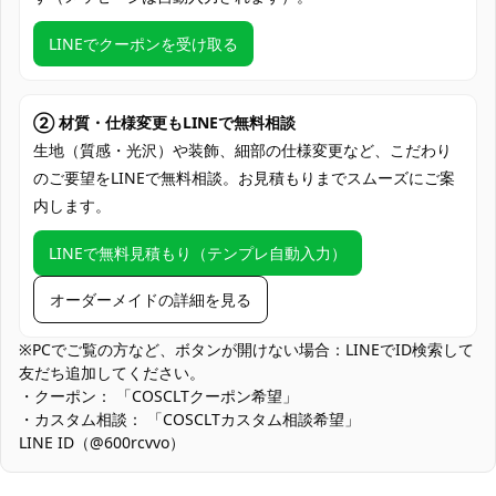
発送予定
（※土日祝除く）、合計で12～22営業日程
度でお届け
LINEでクーポンを受け取る
クレジットカード（VISA、Master、JCB、
支払い方法
Discover、AMERICAN EXPRESS）、
PayPal、銀行振込
② 材質・仕様変更もLINEで無料相談
生地（質感・光沢）や装飾、細部の仕様変更など、こだわり
コミックマーケット（コミケ）、アニメ・
のご要望をLINEで無料相談。お見積もりまでスムーズにご案
ゲーム系同人イベント、スタジオ撮影会、
内します。
使用場所
ロケ撮影（和風ロケーション）、ハロウィ
ン仮装、ステージ・舞台出演、交流オフ
LINEで無料見積もり（テンプレ自動入力）
会、SNS用ポートレート撮影
コスプレ愛好家、アニメや漫画、ゲームフ
オーダーメイドの詳細を見る
コスプレ対象
ァン、出演者
※PCでご覧の方など、ボタンが開けない場合：LINEでID検索して
他の衣類と同じく、清潔に乾燥を保ち、鋭
友だち追加してください。
収納方法
い物によっての破れを避けてください。
・クーポン： 「COSCLTクーポン希望」
・カスタム相談： 「COSCLTカスタム相談希望」
商品状態
新品未使用
LINE ID（@600rcvvo）
多層構成ゆえの保形性：重ね着でシルエットが安定する一方、夏
場は体感温度が上がりやすくなります。薄手インナーやクール素