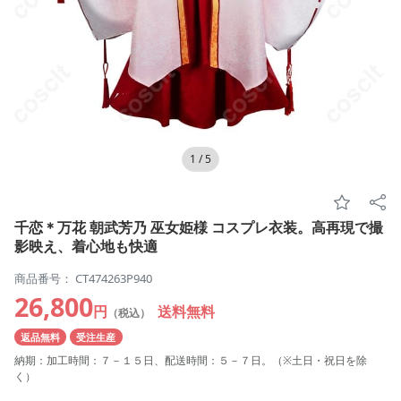
1
/
5
千恋＊万花 朝武芳乃 巫女姫様 コスプレ衣装。高再現で撮
影映え、着心地も快適
商品番号： CT474263P940
26,800
円
送料無料
（税込）
返品無料
受注生産
納期：加工時間：７－１５日、配送時間：５－７日。（※土日・祝日を除
く）