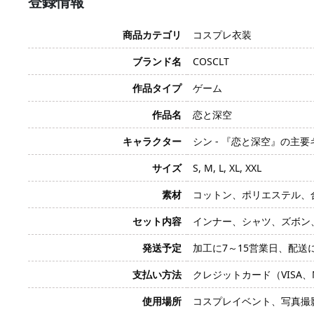
登録情報
商品カテゴリ
コスプレ衣装
ブランド名
COSCLT
作品タイプ
ゲーム
作品名
恋と深空
キャラクター
シン - 『恋と深空』の
サイズ
S, M, L, XL, XXL
素材
コットン、ポリエステル、
セット内容
インナー、シャツ、ズボン
発送予定
加工に7～15営業日、配送
支払い方法
クレジットカード（VISA、Mas
使用場所
コスプレイベント、写真撮