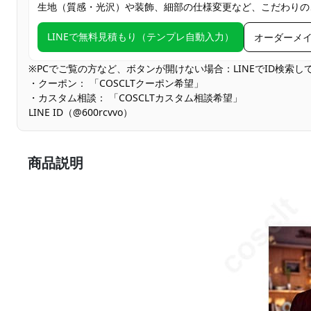
生地（質感・光沢）や装飾、細部の仕様変更など、こだわりの
LINEで無料見積もり（テンプレ自動入力）
オーダーメ
※PCでご覧の方など、ボタンが開けない場合：LINEでID検索
・クーポン： 「COSCLTクーポン希望」
・カスタム相談： 「COSCLTカスタム相談希望」
LINE ID（@600rcvvo）
商品説明