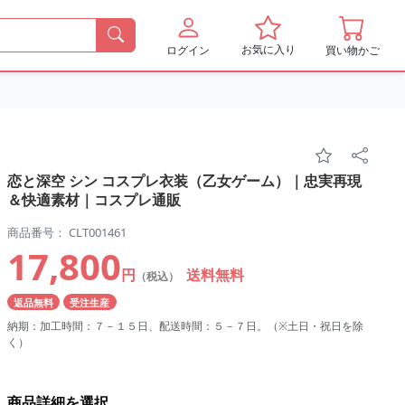
お気に入り
ログイン
買い物かご
恋と深空 シン コスプレ衣装（乙女ゲーム）｜忠実再現
＆快適素材｜コスプレ通販
商品番号： CLT001461
17,800
円
送料無料
（税込）
返品無料
受注生産
納期：加工時間：７－１５日、配送時間：５－７日。（※土日・祝日を除
く）
商品詳細を選択