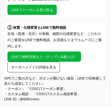
クレジットカード（VISA、Master、JCB、
LINEでクーポンを受け取る
支払い方法
Discover、AMERICAN EXPRESS）、
PayPal、銀行振込
コミケ・大型同人イベント、スタジオ撮影
② 材質・仕様変更もLINEで無料相談
会、ロケ撮影、ハロウィン仮装、ホラーテ
生地（質感・光沢）や装飾、細部の仕様変更など、こだわり
使用場所
ーマイベント、学園合わせ・グループ撮
のご要望をLINEで無料相談。お見積もりまでスムーズにご案
影、SNS用ポートレート、展示・コレクシ
内します。
ョン用保有
コスプレ愛好家、アニメや漫画、ゲームフ
LINEで無料見積もり（テンプレ自動入力）
コスプレ対象
ァン、出演者
オーダーメイドの詳細を見る
他の衣類と同じく、清潔に乾燥を保ち、鋭
収納方法
い物によっての破れを避けてください。
※PCでご覧の方など、ボタンが開けない場合：LINEでID検索して
友だち追加してください。
商品状態
新品未使用
・クーポン： 「COSCLTクーポン希望」
・カスタム相談： 「COSCLTカスタム相談希望」
ハリ感優先の設計：きれいな輪郭を保つため適度なハリ感を持た
LINE ID（@600rcvvo）
せています。通気を重視する軽さとのバランス設計のため、屋外
炎天下ではこまめな休憩を推奨します。