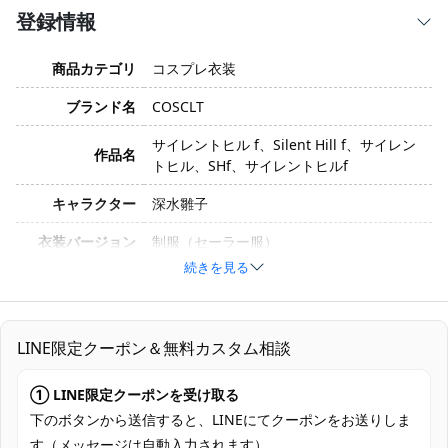
登録情報
商品カテゴリ
コスプレ衣装
ブランド名
COSCLT
サイレントヒル f、Silent Hill f、サイレン
作品名
トヒル、SHf、サイレントヒルf
キャラクター
深水雛子
衣装バージョン
制服（セーラー服）
続きを見る
サイズ
S、M、L、XL、XXL
素材
コスプレ専用生地
LINE限定クーポン＆無料カスタム相談
セット内容
トップス、スカート、スカーフ、靴下
加工に7～15営業日、配送に5～7営業日
① LINE限定クーポンを受け取る
発送予定
（※土日祝除く）、合計で12～22営業日程
下のボタンから送信すると、LINEにてクーポンをお送りしま
度でお届け
す（メッセージは自動入力されます）。