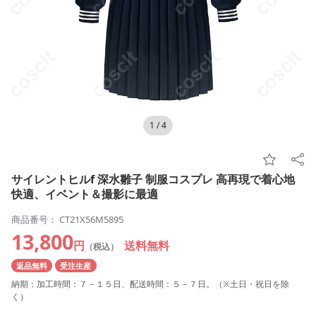
1
/
4
サイレントヒルf 深水雛子 制服コスプレ 高再現で着心地
快適、イベント＆撮影に最適
商品番号： CT21X56M5895
13,800
円
送料無料
（税込）
返品無料
受注生産
納期：加工時間：７－１５日、配送時間：５－７日。（※土日・祝日を除
く）