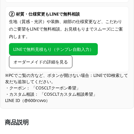
支払い方法
Discover、AMERICAN EXPRESS）、
PayPal、銀行振込
② 材質・仕様変更もLINEで無料相談
コミケ・大型同人即売会、アニメ・ゲーム
生地（質感・光沢）や装飾、細部の仕様変更など、こだわり
系イベント、コスプレ撮影会、スタジオ撮
のご要望をLINEで無料相談。お見積もりまでスムーズにご案
使用場所
影、ハロウィン仮装、学園系合わせ、テー
内します。
マパーク来場コス、SNS・動画配信、交流
会・オフ会
LINEで無料見積もり（テンプレ自動入力）
コスプレ愛好家、アニメや漫画、ゲームフ
コスプレ対象
ァン、出演者
オーダーメイドの詳細を見る
他の衣類と同じく、清潔に乾燥を保ち、鋭
※PCでご覧の方など、ボタンが開けない場合：LINEでID検索して
収納方法
い物によっての破れを避けてください。
友だち追加してください。
・クーポン： 「COSCLTクーポン希望」
商品状態
新品未使用
・カスタム相談： 「COSCLTカスタム相談希望」
LINE ID（@600rcvvo）
装飾ボタンやリボン先端は意匠性を重視しています。移動時に引
っかかりを避けるため、収納袋での持ち運びと更衣前後の軽い点
検をおすすめします。
商品説明