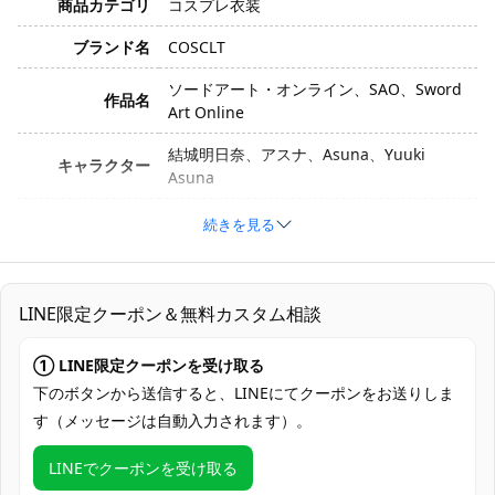
商品カテゴリ
コスプレ衣装
ブランド名
COSCLT
ソードアート・オンライン、SAO、Sword
作品名
Art Online
結城明日奈、アスナ、Asuna、Yuuki
キャラクター
Asuna
衣装バージョン
制服
続きを見る
サイズ
S、M、L、XL
素材
コスプレ専用生地
LINE限定クーポン＆無料カスタム相談
セット内容
コート、スカート、リボン、靴下、シャツ
① LINE限定クーポンを受け取る
加工に7～15営業日、配送に5～7営業日
下のボタンから送信すると、LINEにてクーポンをお送りしま
発送予定
（※土日祝除く）、合計で12～22営業日程
す（メッセージは自動入力されます）。
度でお届け
LINEでクーポンを受け取る
クレジットカード（VISA、Master、JCB、