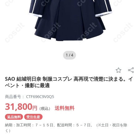
1
/
4
SAO 結城明日奈 制服コスプレ 高再現で清楚に決まる。イ
ベント・撮影に最適
商品番号： CTF696C9V0Q5
31,800
円
送料無料
（税込）
返品無料
受注生産
納期：加工時間：７－１５日、配送時間：５－７日。（※土日・祝日を除
く）