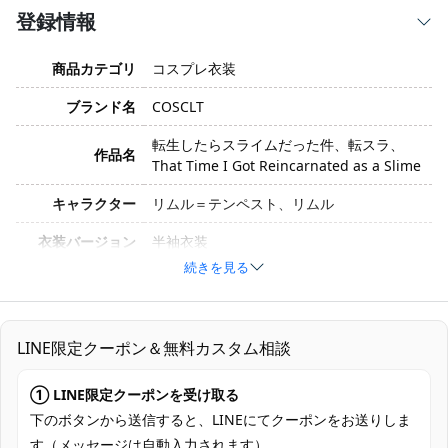
登録情報
商品カテゴリ
コスプレ衣装
ブランド名
COSCLT
転生したらスライムだった件、転スラ、
作品名
That Time I Got Reincarnated as a Slime
キャラクター
リムル＝テンペスト、リムル
衣装バージョン
半袖衣装
続きを見る
サイズ
S、M、L、XL、XXL、XXXL
素材
コスプレ専用生地
LINE限定クーポン＆無料カスタム相談
セット内容
トップス、ズボン
加工に7～15営業日、配送に5～7営業日
① LINE限定クーポンを受け取る
発送予定
（※土日祝除く）、合計で12～22営業日程
下のボタンから送信すると、LINEにてクーポンをお送りしま
度でお届け
す（メッセージは自動入力されます）。