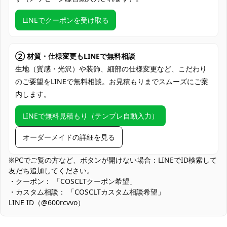
クレジットカード（VISA、Master、JCB、
LINEでクーポンを受け取る
支払い方法
Discover、AMERICAN EXPRESS）、
PayPal、銀行振込
アニメ・ゲーム系イベント、コミケ・即売
② 材質・仕様変更もLINEで無料相談
会、スタジオ撮影会、屋外ロケ撮影、ハロ
生地（質感・光沢）や装飾、細部の仕様変更など、こだわり
使用場所
ウィン仮装、コスプレ交流会、学園祭・文
のご要望をLINEで無料相談。お見積もりまでスムーズにご案
化祭ステージ、SNS用ポートレート撮影
内します。
コスプレ愛好家、アニメや漫画、ゲームフ
コスプレ対象
ァン、出演者
LINEで無料見積もり（テンプレ自動入力）
他の衣類と同じく、清潔に乾燥を保ち、鋭
オーダーメイドの詳細を見る
収納方法
い物によっての破れを避けてください。
※PCでご覧の方など、ボタンが開けない場合：LINEでID検索して
商品状態
新品未使用
友だち追加してください。
・クーポン： 「COSCLTクーポン希望」
薄手で通気性を優先：軽量化のために薄手素材を採用していま
・カスタム相談： 「COSCLTカスタム相談希望」
す。強い光下ではインナーの色が出やすい場合があるため、濃色
LINE ID（@600rcvvo）
インナーの併用を推奨します。