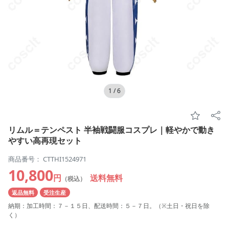
1
/
6
リムル＝テンペスト 半袖戦闘服コスプレ｜軽やかで動き
やすい高再現セット
商品番号： CTTHI1524971
10,800
円
送料無料
（税込）
返品無料
受注生産
納期：加工時間：７－１５日、配送時間：５－７日。（※土日・祝日を除
く）