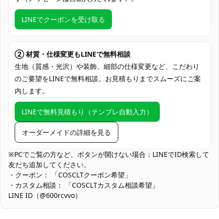
度でお届け
LINEでクーポンを受け取る
クレジットカード（VISA、Master、JCB、
支払い方法
Discover、AMERICAN EXPRESS）、
PayPal、銀行振込
② 材質・仕様変更もLINEで無料相談
コミケ・即売会、アニメ・コスプレイベン
生地（質感・光沢）や装飾、細部の仕様変更など、こだわり
ト、スタジオ撮影会、ロケ撮影、ハロウィ
使用場所
のご要望をLINEで無料相談。お見積もりまでスムーズにご案
ン仮装、学園祭・文化祭ステージ、SNS用
内します。
ポートレート撮影、オフ会・痛バ合わせ
コスプレ愛好家、アニメや漫画、ゲームフ
LINEで無料見積もり（テンプレ自動入力）
コスプレ対象
ァン、出演者
オーダーメイドの詳細を見る
他の衣類と同じく、清潔に乾燥を保ち、鋭
収納方法
い物によっての破れを避けてください。
※PCでご覧の方など、ボタンが開けない場合：LINEでID検索して
友だち追加してください。
商品状態
新品未使用
・クーポン： 「COSCLTクーポン希望」
・カスタム相談： 「COSCLTカスタム相談希望」
濃色生地の色移り対策：淡色インナーやウィッグとの接触が長時
LINE ID（@600rcvvo）
間続くと色移りの可能性があります。着用前にインナーで摩擦テ
ストを行い、保管は単独での吊り下げを推奨します。