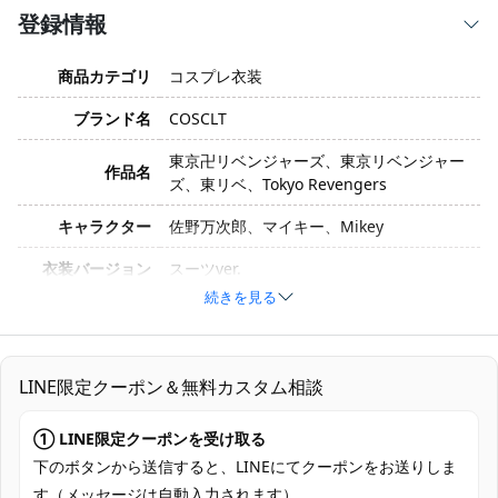
登録情報
商品カテゴリ
コスプレ衣装
ブランド名
COSCLT
東京卍リベンジャーズ、東京リベンジャー
作品名
ズ、東リベ、Tokyo Revengers
キャラクター
佐野万次郎、マイキー、Mikey
衣装バージョン
スーツver.
続きを見る
サイズ
XS、S、M、L、XL
素材
コスプレ専用生地
LINE限定クーポン＆無料カスタム相談
コート、シャツ、ベスト、ズボン、手袋、
セット内容
ネクタイ
① LINE限定クーポンを受け取る
加工に7～15営業日、配送に5～7営業日
下のボタンから送信すると、LINEにてクーポンをお送りしま
発送予定
（※土日祝除く）、合計で12～22営業日程
す（メッセージは自動入力されます）。