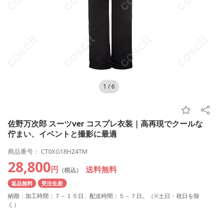
1
/
6
佐野万次郎 スーツver コスプレ衣装｜高再現でクールな
佇まい、イベントと撮影に最適
商品番号： CT0XG18HZ4TM
28,800
円
送料無料
（税込）
返品無料
受注生産
納期：加工時間：７－１５日、配送時間：５－７日。（※土日・祝日を除
く）