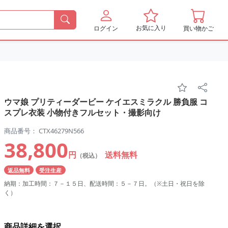
お気に入り
ログイン
買い物かご
ウマ娘 プリティーダービー ケイエスミラクル 勝負服 コ
スプレ衣装 小物付きフルセット・撮影向け
商品番号： CTX46279N566
38,800
円
送料無料
（税込）
返品無料
受注生産
納期：加工時間：７－１５日、配送時間：５－７日。（※土日・祝日を除
く）
商品詳細を選択