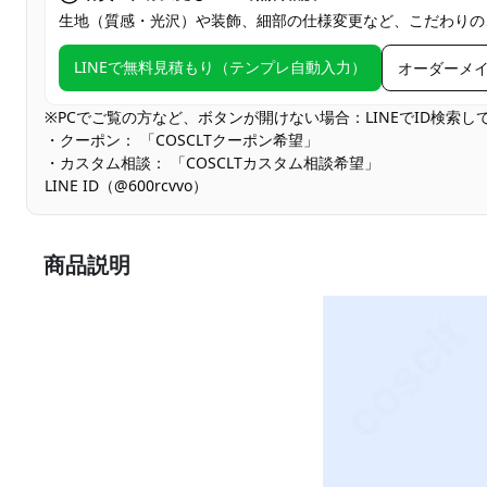
生地（質感・光沢）や装飾、細部の仕様変更など、こだわりの
LINEで無料見積もり（テンプレ自動入力）
オーダーメ
※PCでご覧の方など、ボタンが開けない場合：LINEでID検索
・クーポン： 「COSCLTクーポン希望」
・カスタム相談： 「COSCLTカスタム相談希望」
LINE ID（@600rcvvo）
商品説明