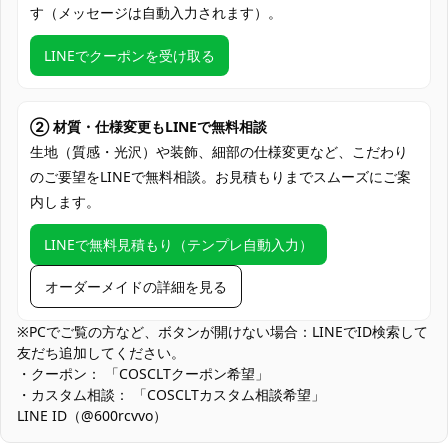
加工に7～15営業日、配送に5～7営業日
す（メッセージは自動入力されます）。
発送予定
（※土日祝除く）、合計で12～22営業日程
度でお届け
LINEでクーポンを受け取る
クレジットカード（VISA、Master、JCB、
支払い方法
Discover、AMERICAN EXPRESS）、
PayPal、銀行振込
② 材質・仕様変更もLINEで無料相談
生地（質感・光沢）や装飾、細部の仕様変更など、こだわり
コミケ・即売会、アコスタ・コスイベ、ス
のご要望をLINEで無料相談。お見積もりまでスムーズにご案
タジオ撮影会、SNS・動画配信、ハロウィ
内します。
使用場所
ン仮装、学園祭・文化祭ステージ、テーマ
カフェ出勤コス、ゲーム・アニメコラボイ
LINEで無料見積もり（テンプレ自動入力）
ベント
コスプレ愛好家、アニメや漫画、ゲームフ
オーダーメイドの詳細を見る
コスプレ対象
ァン、出演者
※PCでご覧の方など、ボタンが開けない場合：LINEでID検索して
他の衣類と同じく、清潔に乾燥を保ち、鋭
友だち追加してください。
収納方法
い物によっての破れを避けてください。
・クーポン： 「COSCLTクーポン希望」
・カスタム相談： 「COSCLTカスタム相談希望」
商品状態
新品未使用
LINE ID（@600rcvvo）
装飾密度と可動域：腕甲や太もも飾りなど造形を優先しているた