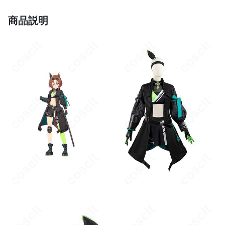
め、全力疾走や大きな開脚では可動域が制限されます。ポーズ練
習と装着位置の微調整で快適さを確保してください。
商品説明