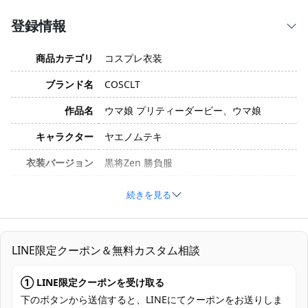
登録情報
商品カテゴリ
コスプレ衣装
ブランド名
COSCLT
作品名
ウマ娘 プリティーダービー、ウマ娘
キャラクター
ヤエノムテキ
衣装バージョン
黒将Zen 勝負服
サイズ
S、M、L、XL
続きを見る
素材
コスプレ専用生地
コート、トップス、ショートパンツ、髪飾
LINE限定クーポン＆無料カスタム相談
り、腕飾り、紐飾り、首飾り、鉢巻、耳、
セット内容
手鎧、手首飾り、手袋、ベルト、靴下、太
① LINE限定クーポンを受け取る
もも飾り、ニーパッド
下のボタンから送信すると、LINEにてクーポンをお送りしま