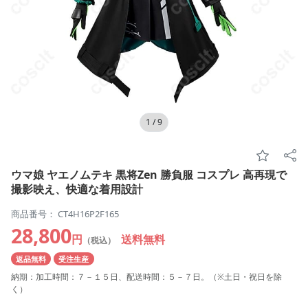
1
/
9
ウマ娘 ヤエノムテキ 黒将Zen 勝負服 コスプレ 高再現で
撮影映え、快適な着用設計
商品番号： CT4H16P2F165
28,800
円
送料無料
（税込）
返品無料
受注生産
納期：加工時間：７－１５日、配送時間：５－７日。（※土日・祝日を除
く）