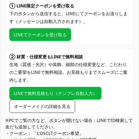
加工に7～15営業日、配送に5～7営業日
① LINE限定クーポンを受け取る
発送予定
（※土日祝除く）、合計で12～22営業日程
下のボタンから送信すると、LINEにてクーポンをお送りしま
度でお届け
す（メッセージは自動入力されます）。
クレジットカード（VISA、Master、JCB、
LINEでクーポンを受け取る
支払い方法
Discover、AMERICAN EXPRESS）、
PayPal、銀行振込
コミケ・即売会、屋内外のコスプレ撮影
② 材質・仕様変更もLINEで無料相談
会、スタジオでのポートレート撮影、ハロ
生地（質感・光沢）や装飾、細部の仕様変更など、こだわり
使用場所
ウィン仮装、コスプレバー・イベント出
のご要望をLINEで無料相談。お見積もりまでスムーズにご案
演、YouTube/TikTok撮影、同人誌・ROM
内します。
制作、テーマパークのコスプレデー
コスプレ愛好家、アニメや漫画、ゲームフ
LINEで無料見積もり（テンプレ自動入力）
コスプレ対象
ァン、出演者
オーダーメイドの詳細を見る
他の衣類と同じく、清潔に乾燥を保ち、鋭
収納方法
い物によっての破れを避けてください。
※PCでご覧の方など、ボタンが開けない場合：LINEでID検索して
友だち追加してください。
商品状態
新品未使用
・クーポン： 「COSCLTクーポン希望」