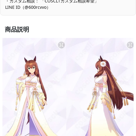
・カスタム相談： 「COSCLTカスタム相談希望」
装飾ボリュームと可動域：袖・帯風パーツの立体感を優先してい
LINE ID（@600rcvvo）
るため、腕上げや捻り動作はやや制限されます。激しい動きの撮
影時は事前に可動チェックを行い、ポージングを計画すると安定
します。
商品説明