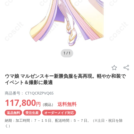
1
/
1
ウマ娘 マルゼンスキー新勝負服を高再現。軽やか和装で
イベント＆撮影に最適
商品番号： CT1QCRZPVQ6S
117,800
円
送料無料
（税込）
返品無料
受注生産
オーダーメイド対応
納期：加工時間：７－１５日、配送時間：５－７日。（※土日・祝日を除
く）