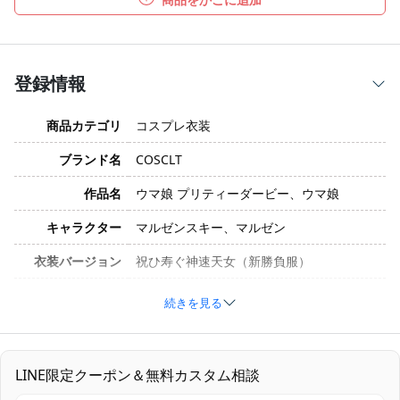
登録情報
商品カテゴリ
コスプレ衣装
ブランド名
COSCLT
作品名
ウマ娘 プリティーダービー、ウマ娘
キャラクター
マルゼンスキー、マルゼン
衣装バージョン
祝ひ寿ぐ神速天女（新勝負服）
サイズ
オーダーメイド
続きを見る
素材
コスプレ専用生地
コスプレ衣装一式（ウィッグ・靴の制作も
セット内容
LINE限定クーポン＆無料カスタム相談
ご相談可能）