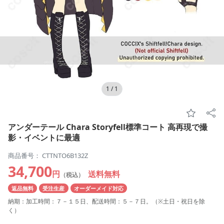
1
/
1
アンダーテール Chara Storyfell標準コート 高再現で撮
影・イベントに最適
商品番号： CTTNTO6B132Z
34,700
円
送料無料
（税込）
返品無料
受注生産
オーダーメイド対応
納期：加工時間：７－１５日、配送時間：５－７日。（※土日・祝日を除
く）