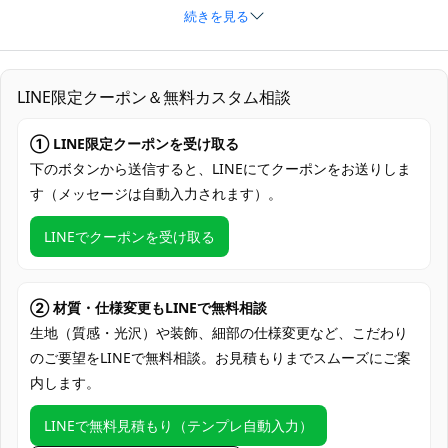
続きを見る
サイズ
オーダーメイド
素材
コスプレ専用生地
LINE限定クーポン＆無料カスタム相談
セット内容
コート、ショートパンツ、トップス、手袋
加工に7～15営業日、配送に5～7営業日
① LINE限定クーポンを受け取る
発送予定
（※土日祝除く）、合計で12～22営業日程
下のボタンから送信すると、LINEにてクーポンをお送りしま
度でお届け
す（メッセージは自動入力されます）。
クレジットカード（VISA、Master、JCB、
LINEでクーポンを受け取る
支払い方法
Discover、AMERICAN EXPRESS）、
PayPal、銀行振込
アニメ・ゲーム系イベント、コミケ・同人
② 材質・仕様変更もLINEで無料相談
即売会、コスプレ撮影会、ハロウィン仮
生地（質感・光沢）や装飾、細部の仕様変更など、こだわり
使用場所
装、コスプレ交流会、スタジオ撮影、屋外
のご要望をLINEで無料相談。お見積もりまでスムーズにご案
ロケ撮影、SNS投稿・動画配信
内します。
コスプレ愛好家、アニメや漫画、ゲームフ
コスプレ対象
ァン、出演者
LINEで無料見積もり（テンプレ自動入力）