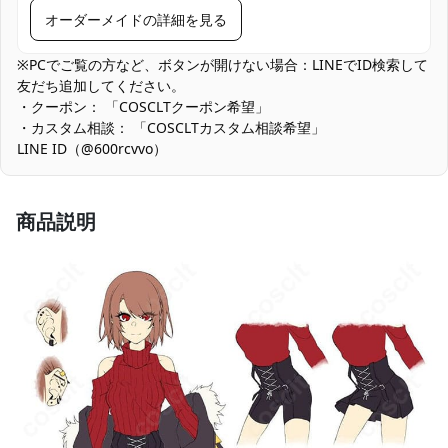
他の衣類と同じく、清潔に乾燥を保ち、鋭
オーダーメイドの詳細を見る
収納方法
い物によっての破れを避けてください。
※PCでご覧の方など、ボタンが開けない場合：LINEでID検索して
商品状態
新品未使用
友だち追加してください。
・クーポン： 「COSCLTクーポン希望」
厚みのあるツイル生地：形崩れを防ぎ撮影映えしますが、夏場の
・カスタム相談： 「COSCLTカスタム相談希望」
屋外では体感温度が上がりやすいです。インナーを軽量化し、休
LINE ID（@600rcvvo）
憩と水分補給をこまめに行ってください。
商品説明