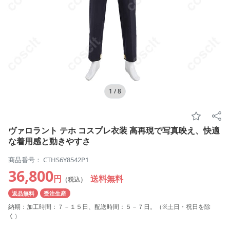
1
/
8
ヴァロラント テホ コスプレ衣装 高再現で写真映え、快適
な着用感と動きやすさ
商品番号： CTHS6Y8542P1
36,800
円
送料無料
（税込）
返品無料
受注生産
納期：加工時間：７－１５日、配送時間：５－７日。（※土日・祝日を除
く）