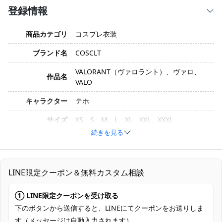
登録情報
商品カテゴリ
コスプレ衣装
ブランド名
COSCLT
VALORANT（ヴァロラント）、ヴァロ、
作品名
VALO
キャラクター
テホ
サイズ
XS、S、M、L、XL、XXL、XXXL
続きを見る
素材
コスプレ専用生地
コート、ズボン、トップス、胸ベルト、手
セット内容
鎧、手袋、ベルト、メガネ
LINE限定クーポン＆無料カスタム相談
加工に7～15営業日、配送に5～7営業日
① LINE限定クーポンを受け取る
発送予定
（※土日祝除く）、合計で12～22営業日程
度でお届け
下のボタンから送信すると、LINEにてクーポンをお送りしま
す（メッセージは自動入力されます）。