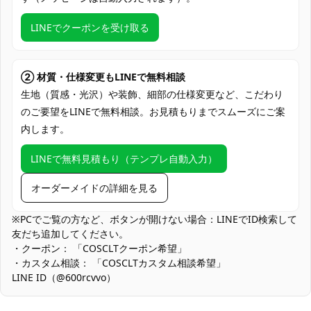
クレジットカード（VISA、Master、JCB、
支払い方法
Discover、AMERICAN EXPRESS）、
LINEでクーポンを受け取る
PayPal、銀行振込
アニメ・ゲーム系イベント、コミケ・同人
即売会、コスプレ撮影会・スタジオ撮影、
② 材質・仕様変更もLINEで無料相談
使用場所
ハロウィン仮装、舞台・ステージパフォー
生地（質感・光沢）や装飾、細部の仕様変更など、こだわり
マンス、テーマカフェ出演、SNS用ポート
のご要望をLINEで無料相談。お見積もりまでスムーズにご案
レート撮影、学園祭・文化祭出展
内します。
コスプレ愛好家、アニメや漫画、ゲームフ
コスプレ対象
LINEで無料見積もり（テンプレ自動入力）
ァン、出演者
他の衣類と同じく、清潔に乾燥を保ち、鋭
オーダーメイドの詳細を見る
収納方法
い物によっての破れを避けてください。
※PCでご覧の方など、ボタンが開けない場合：LINEでID検索して
商品状態
新品未使用
友だち追加してください。
・クーポン： 「COSCLTクーポン希望」
装飾パーツの取り扱い：金具・装飾テープ・ホルダー風パーツは
・カスタム相談： 「COSCLTカスタム相談希望」
引っかかりを避けるため、移動時の取り扱いに注意してくださ
LINE ID（@600rcvvo）
い。保管は畳むよりもハンガー吊りで形崩れとパーツ干渉を防げ
ます。