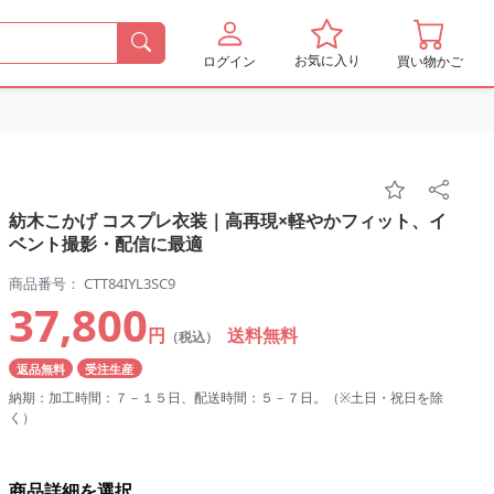
お気に入り
ログイン
買い物かご
紡木こかげ コスプレ衣装｜高再現×軽やかフィット、イ
ベント撮影・配信に最適
商品番号： CTT84IYL3SC9
37,800
円
送料無料
（税込）
返品無料
受注生産
納期：加工時間：７－１５日、配送時間：５－７日。（※土日・祝日を除
く）
商品詳細を選択