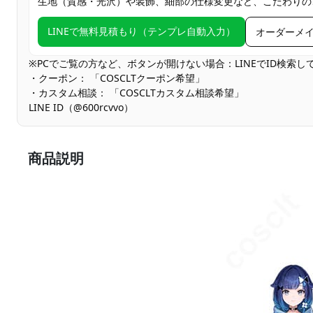
生地（質感・光沢）や装飾、細部の仕様変更など、こだわりの
LINEで無料見積もり（テンプレ自動入力）
オーダーメ
※PCでご覧の方など、ボタンが開けない場合：LINEでID検索
・クーポン： 「COSCLTクーポン希望」
・カスタム相談： 「COSCLTカスタム相談希望」
LINE ID（@600rcvvo）
商品説明