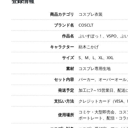
登録情報
商品カテゴリ
コスプレ衣装
ブランド名
COSCLT
作品名
ぶいすぽっ！、VSPO、ぶ
キャラクター
紡木こかげ
サイズ
S、M、L、XL、XXL
素材
コスプレ専用生地
セット内容
パーカー、オーバーオール
発送予定
加工に7～15営業日、配送
支払い方法
クレジットカード（VISA、Mas
コミケ・大型即売会、コス
使用場所
ポートレート、配信・コラボ動