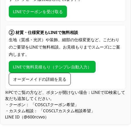
クレジットカード（VISA、Master、JCB、
LINEでクーポンを受け取る
支払い方法
Discover、AMERICAN EXPRESS）、
PayPal、銀行振込
コミケ・即売会、屋内外のコスプレ撮影
② 材質・仕様変更もLINEで無料相談
会、アコスタ・池ハロなど街歩きイベン
生地（質感・光沢）や装飾、細部の仕様変更など、こだわり
ト、ハロウィン仮装、学園合わせのグルー
使用場所
のご要望をLINEで無料相談。お見積もりまでスムーズにご案
プ撮影、スタジオライティング撮影、SNS
内します。
用ショート動画・配信、コスプレカフェ・
交流会
LINEで無料見積もり（テンプレ自動入力）
コスプレ愛好家、アニメや漫画、ゲームフ
コスプレ対象
ァン、出演者
オーダーメイドの詳細を見る
他の衣類と同じく、清潔に乾燥を保ち、鋭
※PCでご覧の方など、ボタンが開けない場合：LINEでID検索して
収納方法
い物によっての破れを避けてください。
友だち追加してください。
・クーポン： 「COSCLTクーポン希望」
商品状態
新品未使用
・カスタム相談： 「COSCLTカスタム相談希望」
LINE ID（@600rcvvo）
混紡生地で形状保持と発色を優先：シワに強く写真映えします
が、真夏の屋外ではやや暖かく感じる場合があります。通気性を
高めたい場合は速乾インナーの併用を推奨します。