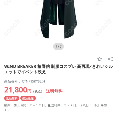
1
/
7
WIND BREAKER 椿野佑 制服コスプレ 高再現×きれいシル
エットでイベント映え
商品番号： CTNF15KYSLIH
21,800
円
送料無料
（税込）
返品無料
受注生産
納期：加工時間：７－１５日、配送時間：５－７日。（※土日・祝日を除
く）