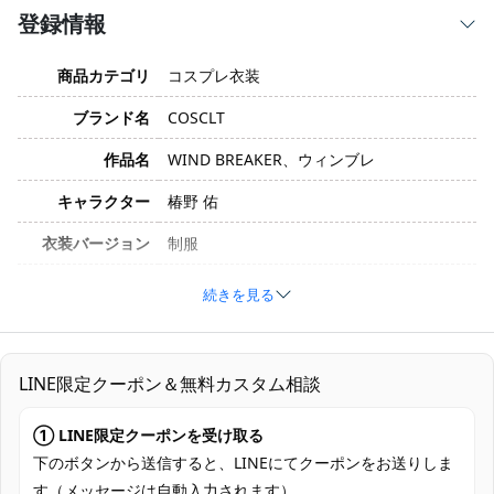
登録情報
商品カテゴリ
コスプレ衣装
ブランド名
COSCLT
作品名
WIND BREAKER、ウィンブレ
キャラクター
椿野 佑
衣装バージョン
制服
サイズ
XS、S、M、L、XL、XXL
続きを見る
素材
コスプレ専用生地
コート、シャツ、スカート、ネクタイ、リ
セット内容
LINE限定クーポン＆無料カスタム相談
ボン、チョーカー
加工に7～15営業日、配送に5～7営業日
① LINE限定クーポンを受け取る
発送予定
（※土日祝除く）、合計で12～22営業日程
下のボタンから送信すると、LINEにてクーポンをお送りしま
度でお届け
す（メッセージは自動入力されます）。