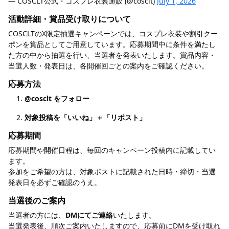
— COSCLT公式・コスプレ衣装通販 (@cosclt)
July 1, 2026
活動詳細・賞品受け取りについて
COSCLTのX限定抽選キャンペーンでは、コスプレ衣装や割引クー
ポンを賞品としてご用意しています。応募期間中に条件を満たし
た方の中から抽選を行い、当選者を発表いたします。賞品内容・
当選人数・発表日は、各開催回ごとの案内をご確認ください。
応募方法
@cosclt をフォロー
対象投稿を「いいね」＋「リポスト」
応募期間
応募期間や開催日程は、毎回のキャンペーン投稿内に記載してい
ます。
参加をご希望の方は、対象ポストに記載された日時・締切・当選
発表日を必ずご確認のうえ。
当選後のご案内
当選者の方には、
DMにてご連絡
いたします。
当選発表後、順次ご案内いたしますので、応募前にDMを受け取れ