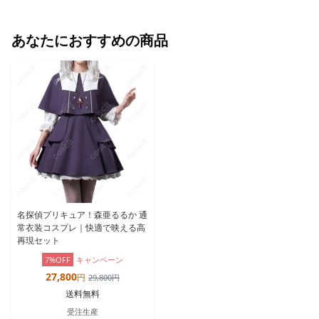
あなたにおすすめの商品
名探偵プリキュア！森亜るるか 通
常衣装コスプレ｜快適で映える高
再現セット
7%OFF
キャンペーン
27,800
円
29,800円
送料無料
受注生産