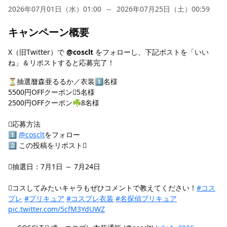
2026年07月01日（水）01:00
～
2026年07月25日（土）00:59
キャンペーン概要
X（旧Twitter）で
@cosclt
をフォローし、下記ポストを「いい
ね」＆リポストすると応募完了！
⏳抽選曆森亜るるか／衣装1⃣名様
5500円OFFクーポン5名様
2500円OFFクーポン☘8名様
応募方法
1⃣
@cosclt
をフォロー
2⃣ この投稿をリポスト
️抽選日：7月1日 ～ 7月24日
コスしてみたいキャラもぜひコメントで教えてください！
#コス
プレ
#プリキュア
#コスプレ衣装
#名探偵プリキュア
pic.twitter.com/5cfM3YdUWZ