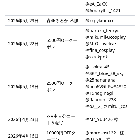
@eA_EaXX
@Amaryllis_1421
2026年5月29日
森亜るるか 私服
@xxpykmmxx
@haruka_tenryu
@mikumikucosplay
5500円OFFクー
2026年5月22日
@MIO_lovelive
ポン
@fina_cosplay
@sss_kpnk
@_Lolita_46
@SKY_blue_88_sky
@25hananana
2500円OFFクー
2026年5月13日
@nco6VGIlPw84820
ポン
@15naginagi
@Raamen_228
@o2__2_ @mitui_cos
Z-A主人公コー
2026年4月23日
@Mr_Yuu426 様
ト＆帽子
10000円OFFク
@morokosi1221 様、
2026年4月16日
ーポン
@02_Sa__ 様