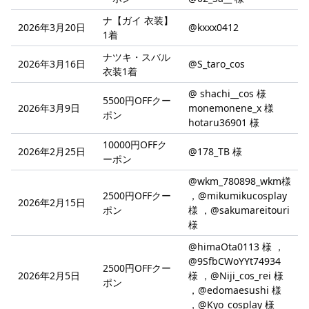
ナ【ガイ 衣装】
2026年3月20日
@kxxx0412
1着
ナツキ・スバル
2026年3月16日
@S_taro_cos
衣装1着
@ shachi__cos 様
5500円OFFクー
2026年3月9日
monemonene_x 様
ポン
hotaru36901 様
10000円OFFク
2026年2月25日
@178_TB 様
ーポン
@wkm_780898_wkm様
2500円OFFクー
，@mikumikucosplay
2026年2月15日
ポン
様 ，@sakumareitouri
様
@himaOta0113 様 ，
@9SfbCWoYYt74934
2500円OFFクー
2026年2月5日
様 ，@Niji_cos_rei 様
ポン
，@edomaesushi 様
，@Kyo_cosplay 様