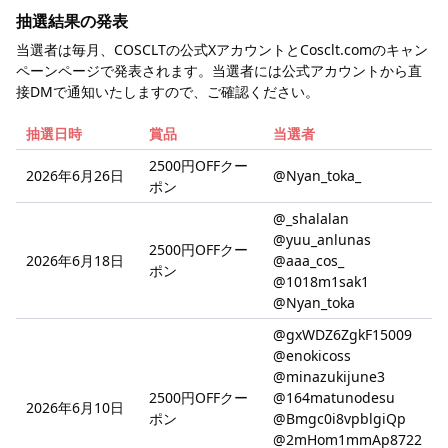
抽選結果の発表
当選者は毎月、COSCLTの公式XアカウントとCosclt.comのキャン
ペーンページで発表されます。当選者には公式アカウントから直
接DMで通知いたしますので、ご確認ください。
抽選日時
賞品
当選者
2500円OFFクー
2026年6月26日
@Nyan_toka_
ポン
@_shalalan
@yuu_anlunas
2500円OFFクー
2026年6月18日
@aaa_cos_
ポン
@1018m1sak1
@Nyan_toka
@gxWDZ6ZgkF15009
@enokicoss
@minazukijune3
2500円OFFクー
@164matunodesu
2026年6月10日
ポン
@Bmgc0i8vpblgiQp
@2mHom1mmAp8722