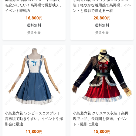
も恋がしたい！高再現で撮影映え、
装｜軽やかな着用感で高再現、イベ
イベント即戦力
ントと撮影で映える一着
16,800
20,800
円
円
送料無料
送料無料
受注生産
受注生産
小鳥遊六花 ワンピースコスプレ｜
小鳥遊六花 クリスマス衣装｜高再
高再現で動きやすい。イベントや撮
現で上品、長時間も快適。イベン
影会に最適
ト・撮影に最適
11,800
15,800
円
円