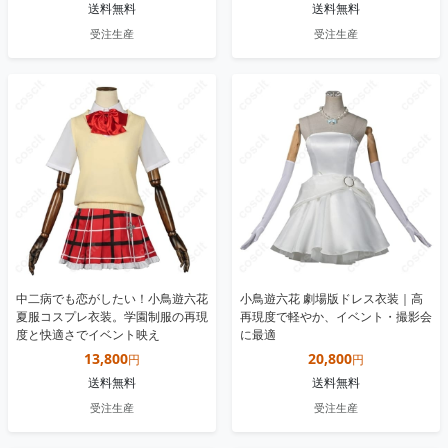
送料無料
送料無料
受注生産
受注生産
中二病でも恋がしたい！小鳥遊六花
小鳥遊六花 劇場版ドレス衣装｜高
夏服コスプレ衣装。学園制服の再現
再現度で軽やか、イベント・撮影会
度と快適さでイベント映え
に最適
13,800
20,800
円
円
送料無料
送料無料
受注生産
受注生産