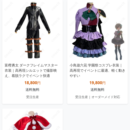
富樫勇太 ダークフレイムマスター
小鳥遊六花 学園祭コスプレ衣装｜
衣装｜高再現シルエットで撮影映
高再現でイベントに最適、軽く動き
え、着脱ラクでイベント快適
やすい
18,800
19,800
円
円
送料無料
送料無料
受注生産
受注生産 | オーダーメイド対応