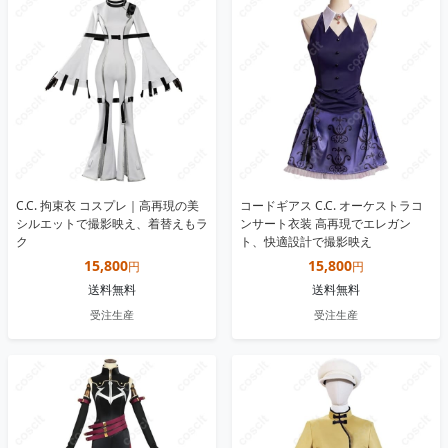
C.C. 拘束衣 コスプレ｜高再現の美
コードギアス C.C. オーケストラコ
シルエットで撮影映え、着替えもラ
ンサート衣装 高再現でエレガン
ク
ト、快適設計で撮影映え
15,800
15,800
円
円
送料無料
送料無料
受注生産
受注生産