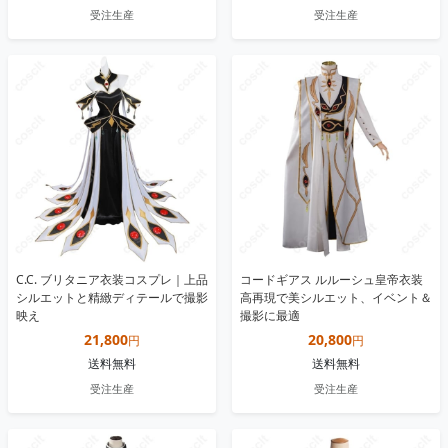
受注生産
受注生産
C.C. ブリタニア衣装コスプレ｜上品
コードギアス ルルーシュ皇帝衣装
シルエットと精緻ディテールで撮影
高再現で美シルエット、イベント＆
映え
撮影に最適
21,800
20,800
円
円
送料無料
送料無料
受注生産
受注生産