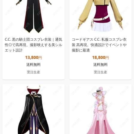
C.C. 黒の騎士団コスプレ衣装｜通気
コードギアス C.C. 私服コスプレ衣
性◎で高再現、撮影映えする美シル
装 高再現。快適設計でイベントや
エット設計
撮影に最適
13,800
18,800
円
円
送料無料
送料無料
受注生産
受注生産