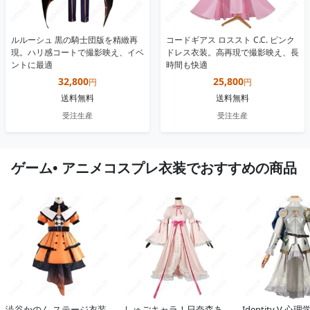
ルルーシュ 黒の騎士団版を精緻再
コードギアス ロススト C.C. ピンク
現。ハリ感コートで撮影映え、イベ
ドレス衣装。高再現で撮影映え、長
ントに最適
時間も快適
32,800
25,800
円
円
送料無料
送料無料
受注生産
受注生産
ゲーム• アニメコスプレ衣装でおすすめの商品
澁谷かのん ステージ衣装
しゅごキャラ！日奈森あ
Identity V 心