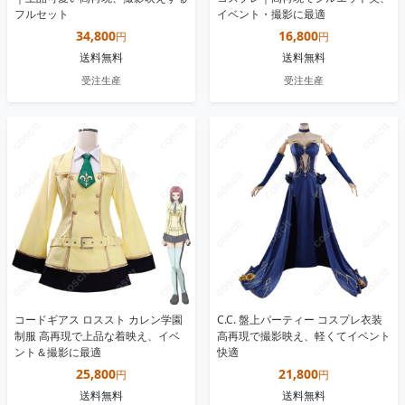
フルセット
イベント・撮影に最適
34,800
16,800
円
円
送料無料
送料無料
受注生産
受注生産
コードギアス ロススト カレン学園
C.C. 盤上パーティー コスプレ衣装
制服 高再現で上品な着映え、イベ
高再現で撮影映え、軽くてイベント
ント＆撮影に最適
快適
25,800
21,800
円
円
送料無料
送料無料