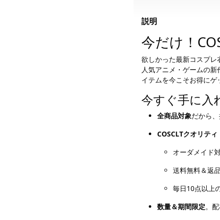
説明
今だけ！COS
欲しかった最新コスプレ
人気アニメ・ゲームの新
イテムを今こそお得にゲ
今すぐ手に入
全商品対象
だから、
COSCLTクオリティ
オーダメイド
送料無料＆返
毎日10点以上
数量＆期間限定
。配