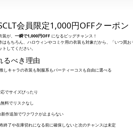
CLT会員限定1,000円OFFクーポン
衣装が、
一瞬で1,000円OFF
になるビッグチャンス！
作はもちろん、ハロウィンやコミケ用の衣装も対象だから、「いつ買お
ットしてください。
れるべき理由
推しキャラの衣装も制服系もパーティーコスも自由に選べる
対応でサイズぴったり
品無料でリスクなし
の新作追加でワクワクが止まらない
布終了や在庫切れになる前に確保しないと次のチャンスは未定