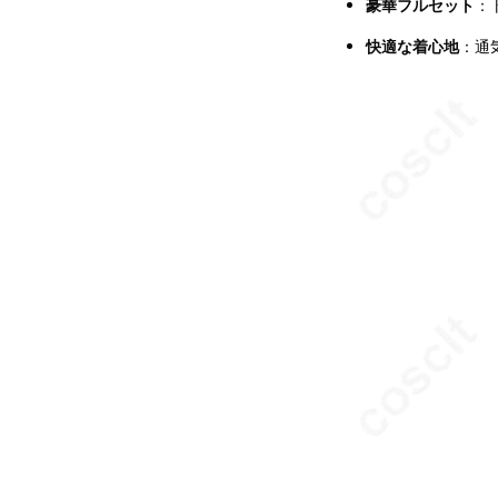
豪華フルセット
：
快適な着心地
：通