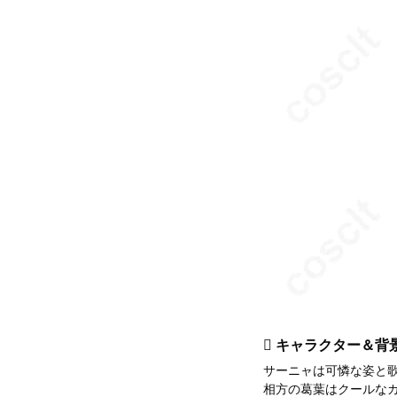
 キャラクター＆背
サーニャは可憐な姿と歌
相方の葛葉はクールな